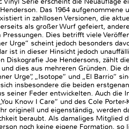
c Vinyl Serie erscheint die Neuauflage 
 Henderson. Das 1964 aufgenommene un
istiert in zahllosen Versionen, die aktue
erseits als großer Wurf gefeiert, andere
 Pressungen. Dies betrifft viele Veröffe
nner Urge“ scheint jedoch besonders davo
 ist in dieser Hinsicht jedoch unauffälli
en Diskografie Joe Hendersons, zählt d
 und dies aus mehreren Gründen. Die dr
er Urge“, „Isotope“ und „El Barrio“ sin
 sich insbesondere die beiden erstgena
s seiner Feder entwickelten. Auch die I
„You Know I Care“ und des Cole Porter-
hr originell und eigenständig, werden d
chkeit beraubt. Als damaliges Mitglied d
son noch keine eigene Formation, so li