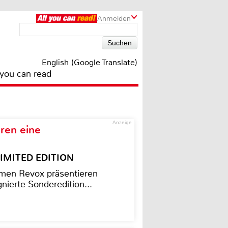
Anmelden
English (Google Translate)
 you can read
Anzeige
ren eine
– LIMITED EDITION
men Revox präsentieren
nierte Sonderedition...