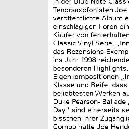
In der Blue Note Classi
Tenorsaxofonisten Joe
veröffentlichte Album ex
einschlägigen Foren ein
Käufer von fehlerhaften
Classic Vinyl Serie, „I
das Rezensions-Exemplar
ins Jahr 1998 reichend
besonderen Highlights,
Eigenkompositionen „Inn
Klasse und Reife, dass
beliebtesten Werken au
Duke Pearson- Ballade 
Day“ sind einerseits se
bisschen ihrer Zugängli
Combo hatte Joe Hender