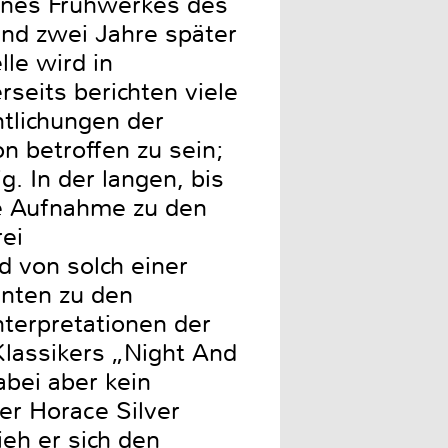
eines Frühwerkes des
d zwei Jahre später
lle wird in
rseits berichten viele
ntlichungen der
n betroffen zu sein;
g. In der langen, bis
ie Aufnahme zu den
ei
d von solch einer
nnten zu den
nterpretationen der
Klassikers „Night And
abei aber kein
er Horace Silver
eh er sich den