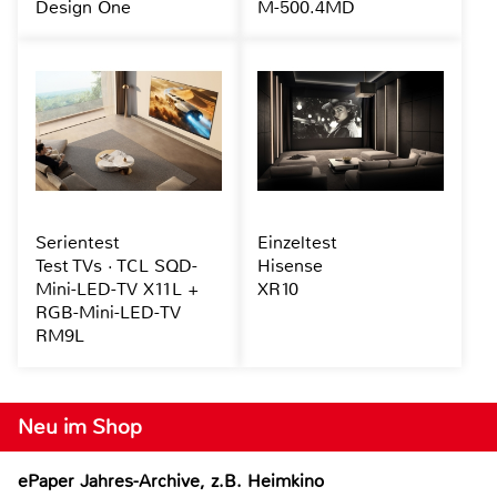
Design One
M-500.4MD
Serientest
Einzeltest
Test TVs · TCL SQD-
Hisense
Mini-LED-TV X11L +
XR10
RGB-Mini-LED-TV
RM9L
Neu im Shop
ePaper Jahres-Archive, z.B. Heimkino