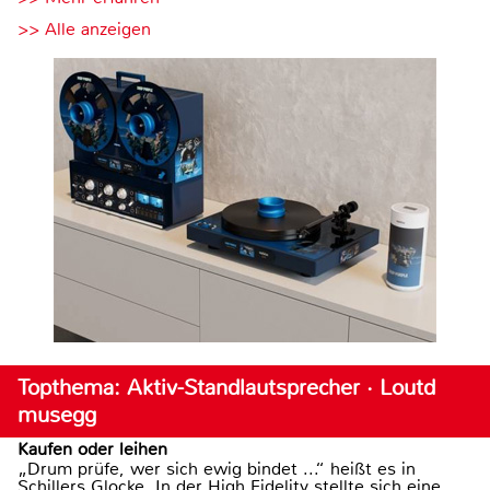
>> Alle anzeigen
Topthema: Aktiv-Standlautsprecher · Loutd
musegg
Kaufen oder leihen
„Drum prüfe, wer sich ewig bindet ...“ heißt es in
Schillers Glocke. In der High Fidelity stellte sich eine