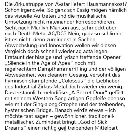
Die Zirkustruppe von Avatar liefert Hausmannskost?
Schon irgendwie. So ganz schlüssig mögen nämlich
das visuelle Auftreten und die musikalische
Umsetzung nicht miteinander korrespondieren.
Sieht nach Marilyn Manson aus, schmeckt aber
nach Death-Metal-AC/DC? Nein, ganz so schlimm
ist es nicht, denn zumindest in Sachen
Abwechslung und Innovation wollen wir diesen
Vergleich doch schnell wieder ad acta legen.
Erstaunt der bissige und lyrisch treffende Opener
„Silence in the Age of Apes“ noch mit
regelrechtem Dampfhammerriffing und der völligen
Abwesenheit von cleanem Gesang, versöhnt das
hymnisch-stampfende „Colossus“ die Liebhaber
des Industrial-Zirkus-Metal doch wieder ein wenig.
Das erstaunlich melodiöse „A Secret Door“ gefällt
mit seinem Western-Song-artigen Gepfeife ebenso
wie mit der Sing-along-Strophe und der treibenden,
hysterischen Bridge. Danach wird’s etwas – ich
möchte fast sagen – gewöhnlicher, traditionell-
metallischer. Zumindest bringt „God of Sick
Dreams“ einen richtig geil treibenden Mittelpart