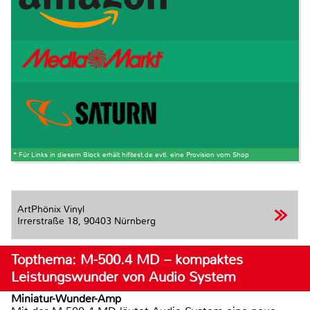
* Für Links in diesem Block erhält hifitest.de evtl. eine Provision vom Shop
ArtPhönix Vinyl
Irrerstraße 18,
90403 Nürnberg
Topthema: M-500.4 MD – kompaktes
Leistungswunder von Audio System
Miniatur-Wunder-Amp