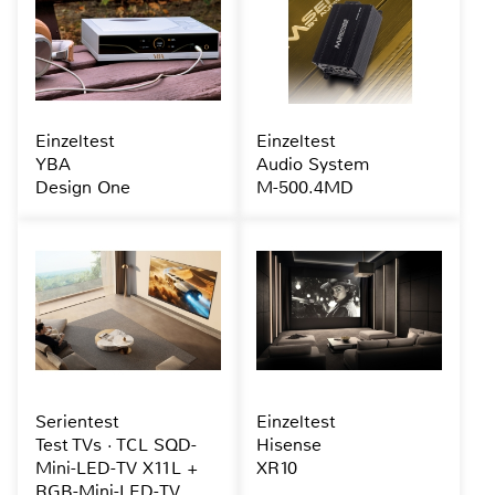
Einzeltest
Einzeltest
YBA
Audio System
Design One
M-500.4MD
Serientest
Einzeltest
Test TVs · TCL SQD-
Hisense
Mini-LED-TV X11L +
XR10
RGB-Mini-LED-TV