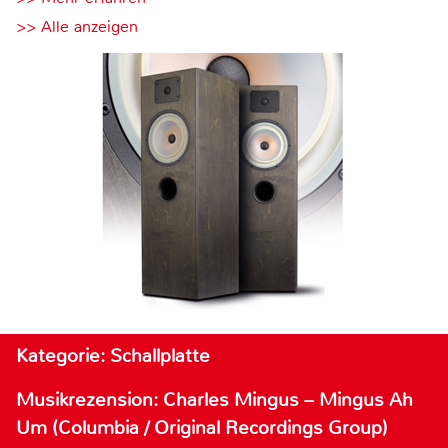
>> Alle anzeigen
Kategorie: Schallplatte
Musikrezension: Charles Mingus – Mingus Ah
Um (Columbia / Original Recordings Group)