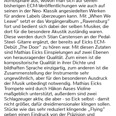
Atmosphäre aus, wovon man sich auf seinen
bisherigen ECM-Veröffentlichungen wie auch auf
seinen in der Neo- Klassik angesiedelten Werken
für andere Labels überzeugen kann. Mit „When We
Leave“ setzt er das Vorgängeralbum „Ravensburg“
fort und bedient sich dabei der selben Musiker, die
dort für die besondere Akustik zuständig waren.
Diese werden durch Stian Carstensen an der Pedal-
Steel- Gitarre ergänzt, der bereits auf Eicks ECM-
Debüt „The Door“ zu hören war. Mit diesen Zutaten
sind Mathias Eicks Einspielungen auf zwei Ebenen
von herausragender Qualität. Zum einen ist die
kompositorische Qualität in ihrer Dichte und
bildhaften Sprache einzigartig, zum anderen ist die
Zusammenstellung der Instrumente sehr
ungewöhnlich, aber für den besonderen Ausdruck
der Musik unbedingt notwendig. Mathias Eicks
Trompete wird durch Håkon Aases Violine
maßgeblich unterstützt, außerdem sind zwei
Schlagzeuger aktiv, die aber - so Eick selbst - damit
nicht größer, dafür dreidimensionaler klingen sollen.
Stücke wie das sehr reduziert klingende „Flying“
geben einen Eindruck von der Präzision und