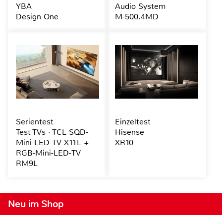
YBA
Audio System
Design One
M-500.4MD
Serientest
Einzeltest
Test TVs · TCL SQD-
Hisense
Mini-LED-TV X11L +
XR10
RGB-Mini-LED-TV
RM9L
Neu im Shop