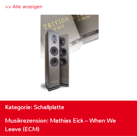
>> Alle anzeigen
Kategorie: Schallplatte
Musikrezension: Mathias Eick – When We
Leave (ECM)