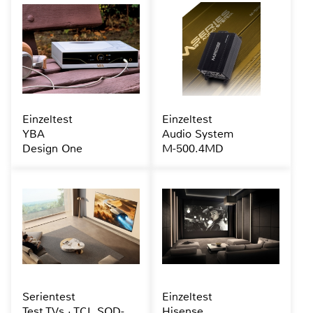
Einzeltest
Einzeltest
YBA
Audio System
Design One
M-500.4MD
Serientest
Einzeltest
Test TVs · TCL SQD-
Hisense