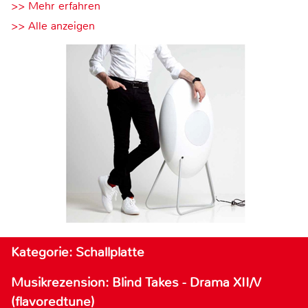
>> Mehr erfahren
>> Alle anzeigen
Kategorie: Schallplatte
Musikrezension: Blind Takes - Drama XII/V
(flavoredtune)