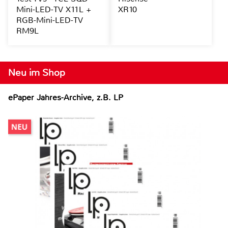
Mini-LED-TV X11L +
XR10
RGB-Mini-LED-TV
RM9L
Neu im Shop
ePaper Jahres-Archive, z.B. LP