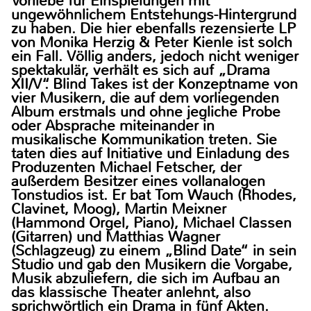
Vorliebe für Einspielungen mit
ungewöhnlichem Entstehungs-Hintergrund
zu haben. Die hier ebenfalls rezensierte LP
von Monika Herzig & Peter Kienle ist solch
ein Fall. Völlig anders, jedoch nicht weniger
spektakulär, verhält es sich auf „Drama
XII/V“. Blind Takes ist der Konzeptname von
vier Musikern, die auf dem vorliegenden
Album erstmals und ohne jegliche Probe
oder Absprache miteinander in
musikalische Kommunikation treten. Sie
taten dies auf Initiative und Einladung des
Produzenten Michael Fetscher, der
außerdem Besitzer eines vollanalogen
Tonstudios ist. Er bat Tom Wauch (Rhodes,
Clavinet, Moog), Martin Meixner
(Hammond Orgel, Piano), Michael Classen
(Gitarren) und Matthias Wagner
(Schlagzeug) zu einem „Blind Date“ in sein
Studio und gab den Musikern die Vorgabe,
Musik abzuliefern, die sich im Aufbau an
das klassische Theater anlehnt, also
sprichwörtlich ein Drama in fünf Akten.