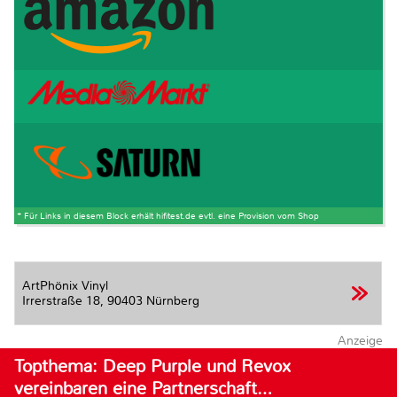
* Für Links in diesem Block erhält hifitest.de evtl. eine Provision vom Shop
ArtPhönix Vinyl
Irrerstraße 18,
90403 Nürnberg
Anzeige
Topthema: Deep Purple und Revox
vereinbaren eine Partnerschaft…