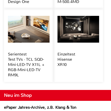
Design One
M-500.4MD
Serientest
Einzeltest
Test TVs · TCL SQD-
Hisense
Mini-LED-TV X11L +
XR10
RGB-Mini-LED-TV
RM9L
Neu im Shop
ePaper Jahres-Archive, z.B. Klang & Ton