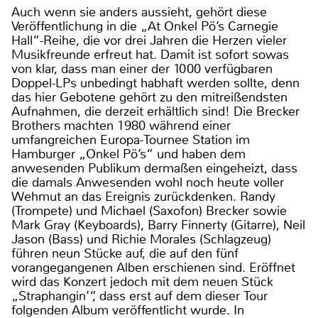
Auch wenn sie anders aussieht, gehört diese
Veröffentlichung in die „At Onkel Pö’s Carnegie
Hall“-Reihe, die vor drei Jahren die Herzen vieler
Musikfreunde erfreut hat. Damit ist sofort sowas
von klar, dass man einer der 1000 verfügbaren
Doppel-LPs unbedingt habhaft werden sollte, denn
das hier Gebotene gehört zu den mitreißendsten
Aufnahmen, die derzeit erhältlich sind! Die Brecker
Brothers machten 1980 während einer
umfangreichen Europa-Tournee Station im
Hamburger „Onkel Pö’s“ und haben dem
anwesenden Publikum dermaßen eingeheizt, dass
die damals Anwesenden wohl noch heute voller
Wehmut an das Ereignis zurückdenken. Randy
(Trompete) und Michael (Saxofon) Brecker sowie
Mark Gray (Keyboards), Barry Finnerty (Gitarre), Neil
Jason (Bass) und Richie Morales (Schlagzeug)
führen neun Stücke auf, die auf den fünf
vorangegangenen Alben erschienen sind. Eröffnet
wird das Konzert jedoch mit dem neuen Stück
„Straphangin’“, dass erst auf dem dieser Tour
folgenden Album veröffentlicht wurde. In