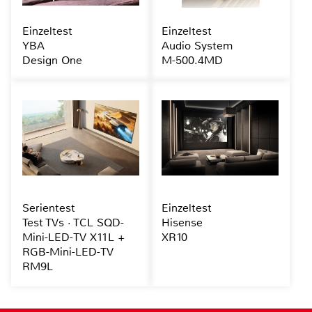
Einzeltest
Einzeltest
YBA
Audio System
Design One
M-500.4MD
Serientest
Einzeltest
Test TVs · TCL SQD-
Hisense
Mini-LED-TV X11L +
XR10
RGB-Mini-LED-TV
RM9L