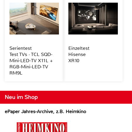
Serientest
Einzeltest
Test TVs · TCL SQD-
Hisense
Mini-LED-TV X11L +
XR10
RGB-Mini-LED-TV
RM9L
Neu im Shop
ePaper Jahres-Archive, z.B. Heimkino