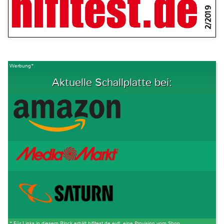
2/2019
Werbung*
Aktuelle Schallplatte bei:
* Für Links in diesem Block erhält hifitest.de evtl. eine Provision vom Shop