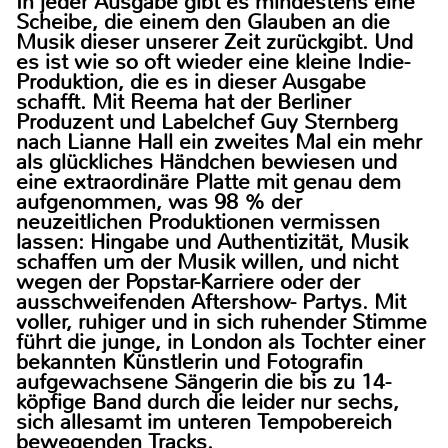
In jeder Ausgabe gibt es mindestens eine
Scheibe, die einem den Glauben an die
Musik dieser unserer Zeit zurückgibt. Und
es ist wie so oft wieder eine kleine Indie-
Produktion, die es in dieser Ausgabe
schafft. Mit Reema hat der Berliner
Produzent und Labelchef Guy Sternberg
nach Lianne Hall ein zweites Mal ein mehr
als glückliches Händchen bewiesen und
eine extraordinäre Platte mit genau dem
aufgenommen, was 98 % der
neuzeitlichen Produktionen vermissen
lassen: Hingabe und Authentizität, Musik
schaffen um der Musik willen, und nicht
wegen der Popstar-Karriere oder der
ausschweifenden Aftershow- Partys. Mit
voller, ruhiger und in sich ruhender Stimme
führt die junge, in London als Tochter einer
bekannten Künstlerin und Fotografin
aufgewachsene Sängerin die bis zu 14-
köpfige Band durch die leider nur sechs,
sich allesamt im unteren Tempobereich
bewegenden Tracks.