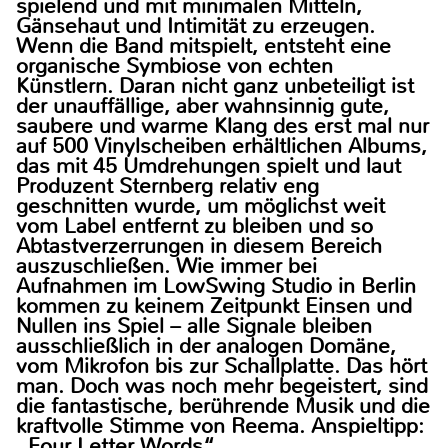
spielend und mit minimalen Mitteln,
Gänsehaut und Intimität zu erzeugen.
Wenn die Band mitspielt, entsteht eine
organische Symbiose von echten
Künstlern. Daran nicht ganz unbeteiligt ist
der unauffällige, aber wahnsinnig gute,
saubere und warme Klang des erst mal nur
auf 500 Vinylscheiben erhältlichen Albums,
das mit 45 Umdrehungen spielt und laut
Produzent Sternberg relativ eng
geschnitten wurde, um möglichst weit
vom Label entfernt zu bleiben und so
Abtastverzerrungen in diesem Bereich
auszuschließen. Wie immer bei
Aufnahmen im LowSwing Studio in Berlin
kommen zu keinem Zeitpunkt Einsen und
Nullen ins Spiel – alle Signale bleiben
ausschließlich in der analogen Domäne,
vom Mikrofon bis zur Schallplatte. Das hört
man. Doch was noch mehr begeistert, sind
die fantastische, berührende Musik und die
kraftvolle Stimme von Reema. Anspieltipp:
„Four Letter Words“.