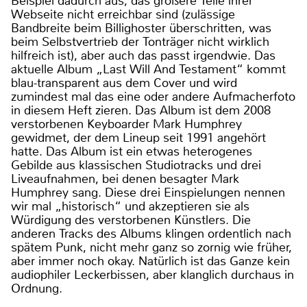
Beispiel dadurch aus, das größere Teile ihrer
Webseite nicht erreichbar sind (zulässige
Bandbreite beim Billighoster überschritten, was
beim Selbstvertrieb der Tonträger nicht wirklich
hilfreich ist), aber auch das passt irgendwie. Das
aktuelle Album „Last Will And Testament“ kommt
blau-transparent aus dem Cover und wird
zumindest mal das eine oder andere Aufmacherfoto
in diesem Heft zieren. Das Album ist dem 2008
verstorbenen Keyboarder Mark Humphrey
gewidmet, der dem Lineup seit 1991 angehört
hatte. Das Album ist ein etwas heterogenes
Gebilde aus klassischen Studiotracks und drei
Liveaufnahmen, bei denen besagter Mark
Humphrey sang. Diese drei Einspielungen nennen
wir mal „historisch“ und akzeptieren sie als
Würdigung des verstorbenen Künstlers. Die
anderen Tracks des Albums klingen ordentlich nach
spätem Punk, nicht mehr ganz so zornig wie früher,
aber immer noch okay. Natürlich ist das Ganze kein
audiophiler Leckerbissen, aber klanglich durchaus in
Ordnung.