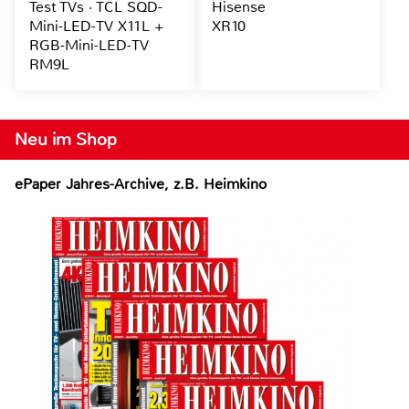
Test TVs · TCL SQD-
Hisense
Mini-LED-TV X11L +
XR10
RGB-Mini-LED-TV
RM9L
Neu im Shop
ePaper Jahres-Archive, z.B. Heimkino