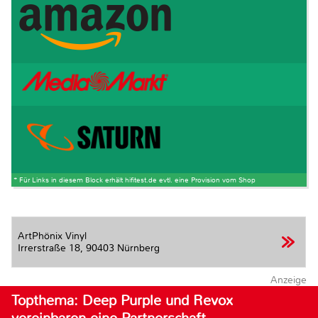
* Für Links in diesem Block erhält hifitest.de evtl. eine Provision vom Shop
ArtPhönix Vinyl
Irrerstraße 18,
90403 Nürnberg
Anzeige
Topthema: Deep Purple und Revox