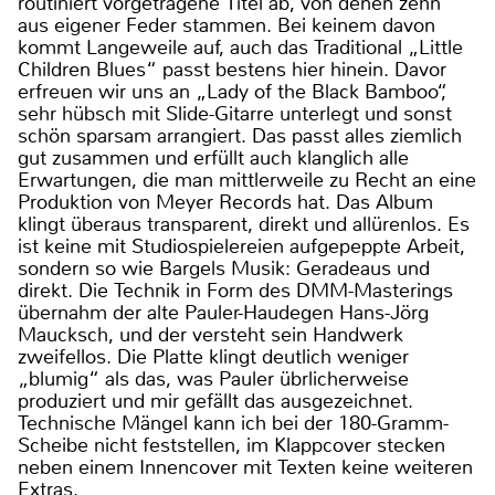
routiniert vorgetragene Titel ab, von denen zehn
aus eigener Feder stammen. Bei keinem davon
kommt Langeweile auf, auch das Traditional „Little
Children Blues“ passt bestens hier hinein. Davor
erfreuen wir uns an „Lady of the Black Bamboo“,
sehr hübsch mit Slide-Gitarre unterlegt und sonst
schön sparsam arrangiert. Das passt alles ziemlich
gut zusammen und erfüllt auch klanglich alle
Erwartungen, die man mittlerweile zu Recht an eine
Produktion von Meyer Records hat. Das Album
klingt überaus transparent, direkt und allürenlos. Es
ist keine mit Studiospielereien aufgepeppte Arbeit,
sondern so wie Bargels Musik: Geradeaus und
direkt. Die Technik in Form des DMM-Masterings
übernahm der alte Pauler-Haudegen Hans-Jörg
Maucksch, und der versteht sein Handwerk
zweifellos. Die Platte klingt deutlich weniger
„blumig“ als das, was Pauler übrlicherweise
produziert und mir gefällt das ausgezeichnet.
Technische Mängel kann ich bei der 180-Gramm-
Scheibe nicht feststellen, im Klappcover stecken
neben einem Innencover mit Texten keine weiteren
Extras.