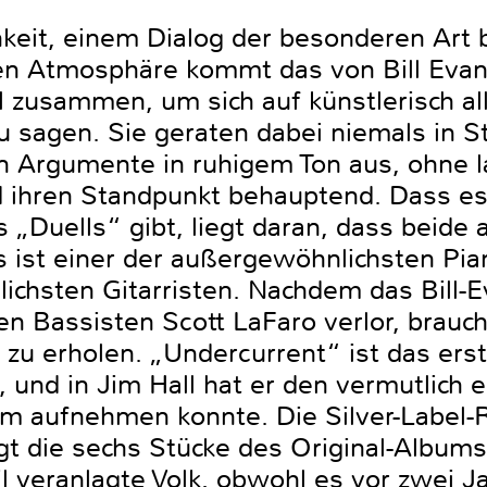
chkeit, einem Dialog der besonderen Art 
n Atmosphäre kommt das von Bill Evans
ll zusammen, um sich auf künstlerisch a
 sagen. Sie geraten dabei niemals in St
en Argumente in ruhigem Ton aus, ohne l
 ihren Standpunkt behauptend. Dass e
 „Duells“ gibt, liegt daran, dass beide
s ist einer der außergewöhnlichsten Pia
ichsten Gitarristen. Nachdem das Bill-E
en Bassisten Scott LaFaro verlor, brauch
 zu erholen. „Undercurrent“ ist das er
, und in Jim Hall hat er den vermutlich e
hm aufnehmen konnte. Die Silver-Label-
gt die sechs Stücke des Original-Albums 
l veranlagte Volk, obwohl es vor zwei J