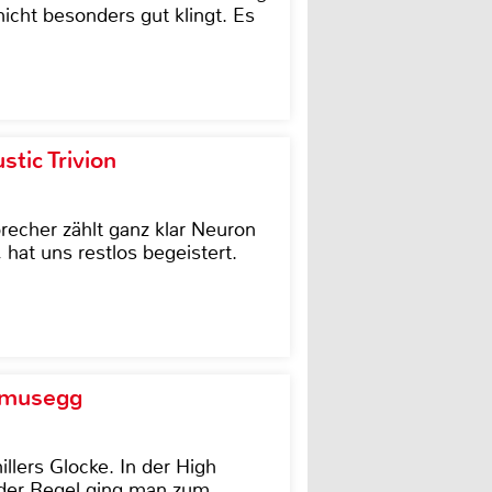
icht besonders gut klingt. Es
tic Trivion
cher zählt ganz klar Neuron
hat uns restlos begeistert.
d musegg
illers Glocke. In der High
In der Regel ging man zum