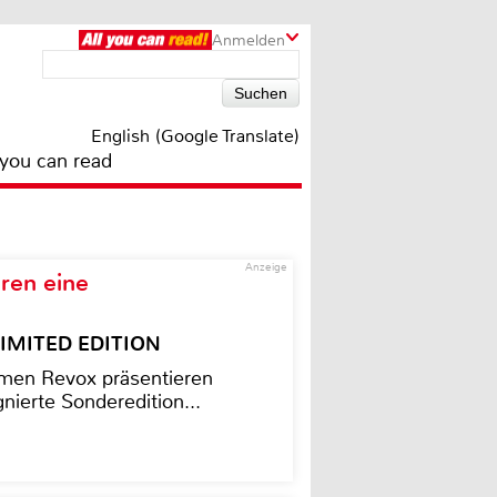
Anmelden
English (Google Translate)
 you can read
Anzeige
ren eine
– LIMITED EDITION
men Revox präsentieren
nierte Sonderedition...