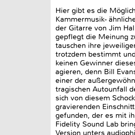
Hier gibt es die Mögli
Kammermusik- ähnliche
der Gitarre von Jim Ha
gepflegt die Meinung zu
tauschen ihre jeweilig
trotzdem bestimmt und
keinen Gewinner dieses
agieren, denn Bill Evan
einer der außergewöhnl
tragischen Autounfall d
sich von diesem Schock
gravierenden Einschnitt
gefunden, der es mit i
Fidelity Sound Lab brin
Version unters audiophi