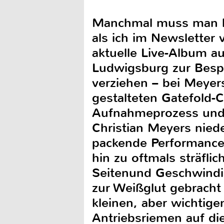
Manchmal muss man ha
als ich im Newsletter
aktuelle Live-Album a
Ludwigsburg zur Besp
verziehen – bei Meyers
gestalteten Gatefold-
Aufnahmeprozess und 
Christian Meyers niede
packende Performance 
hin zu oftmals sträflic
Seitenund Geschwindig
zur Weißglut gebrach
kleinen, aber wichtig
Antriebsriemen auf di