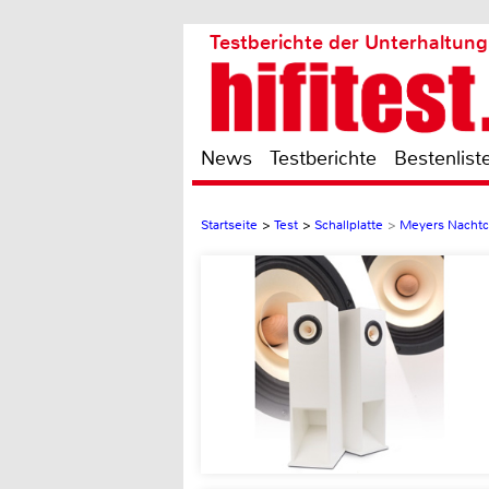
Testberichte der Unterhaltung
News
Testberichte
Bestenlist
Startseite
>
Test
>
Schallplatte
>
Meyers Nachtca