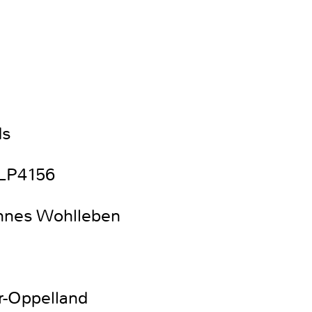
ds
NLP4156
annes Wohlleben
r-Oppelland