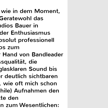
o wie in dem Moment,
 Geratewohl das
udios Bauer in
 der Enthusiasmus
solut professionell
fos zum
r Hand von Bandleader
qualität, die
glasklaren Sound bis
r deutlich sichtbaren
, wie oft mich schon
phile) Aufnahmen den
tte den
nun zum Wesentlichen: