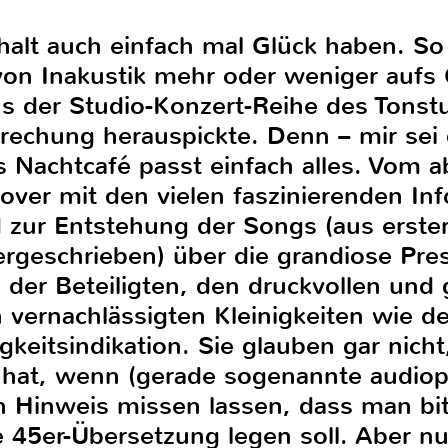
lt auch einfach mal Glück haben. S
 von Inakustik mehr oder weniger aufs
us der Studio-Konzert-Reihe des Tonst
rechung herauspickte. Denn – mir sei
 Nachtcafé passt einfach alles. Vom ab
Cover mit den vielen faszinierenden In
zur Entstehung der Songs (aus erste
rgeschrieben) über die grandiose Press
der Beteiligten, den druckvollen und 
h vernachlässigten Kleinigkeiten wie de
keitsindikation. Sie glauben gar nicht
t hat, wenn (gerade sogenannte audio
en Hinweis missen lassen, dass man bi
e 45er-Übersetzung legen soll. Aber 