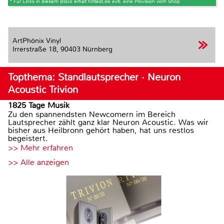
* Für Links in diesem Block erhält hifitest.de evtl. eine Provision vom Shop
ArtPhönix Vinyl
Irrerstraße 18,
90403 Nürnberg
Topthema: Standlautsprecher · Neuron
Acoustic Trivion
1825 Tage Musik
Zu den spannendsten Newcomern im Bereich
Lautsprecher zählt ganz klar Neuron Acoustic. Was wir
bisher aus Heilbronn gehört haben, hat uns restlos
begeistert.
>> Mehr erfahren
>> Alle anzeigen