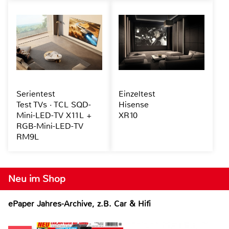
Serientest
Einzeltest
Test TVs · TCL SQD-
Hisense
Mini-LED-TV X11L +
XR10
RGB-Mini-LED-TV
RM9L
Neu im Shop
ePaper Jahres-Archive, z.B. Car & Hifi