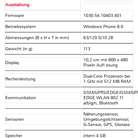
Ausstattung
Firmware
1030.54.10403.401
Betriebssystem
Windows Phone 8.0
Abmessungen (B x H x T in mm)
63/120.5/10.28
Gewicht (in g)
113
10,2 cm mit 800 x 480
Display
Pixeln Aufl ösung
Dual-Core Prozessor bei
Rechenleistung
1 GHz mit 512 MB RAM
GSM/GPRS/EDGE/GSM/GP
Kommunikation
EDGE WLAN 802.11
a/b/g/n, Bluetooth
Näherungssensor,
Sensoren
Umgebungslichtsensor,
G-Sensor, GPS, Glonass
Speicher
intern 4 GB