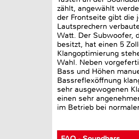
zählt, angewählt werden
der Frontseite gibt die
Lautsprechern verbaut
Watt. Der Subwoofer, d
besitzt, hat einen 5 Zol
Klangoptimierung stehe
Wahl. Neben vorgeferti
Bass und Höhen manuell
Bassreflexöffnung klan
sehr ausgewogenen Klan
einen sehr angenehmen
im Betrieb bei normale
FAQ - Soundbars