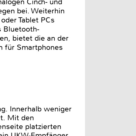
nalogen Cinch- und
egen bei. Weiterhin
 oder Tablet PCs
s Bluetooth-
n, bietet die an der
on für Smartphones
ng. Innerhalb weniger
t. Mit den
nseite platzierten
h ein UKW-Empfänger