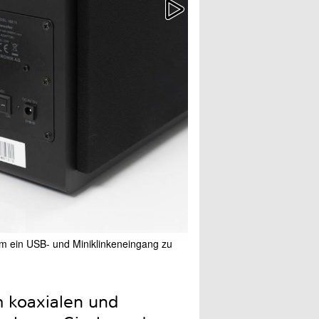
em ein USB- und Miniklinkeneingang zu
Fernseher, Blu-ray-Player 
auch ein analoger Cinchei
m koaxialen und