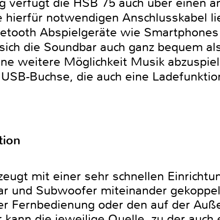
ng verfügt die HSB 75 auch über einen a
e hierfür notwendigen Anschlusskabel li
luetooth Abspielgeräte wie Smartphones
 sich die Soundbar auch ganz bequem al
ne weitere Möglichkeit Musik abzuspiele
 USB-Buchse, die auch eine Ladefunkti
tion
eugt mit einer sehr schnellen Einrichtu
r und Subwoofer miteinander gekoppel
er Fernbedienung oder den auf der Auße
 kann die jeweilige Quelle, zu der auc