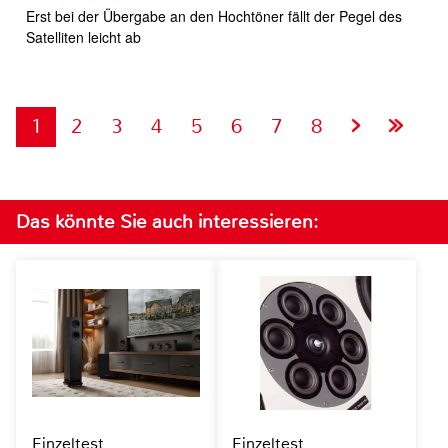
Erst bei der Übergabe an den Hochtöner fällt der Pegel des
Satelliten leicht ab
1
2
3
4
5
6
7
8
Das könnte Sie auch interessieren:
Einzeltest
Einzeltest