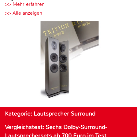
>> Mehr erfahren
>> Alle anzeigen
Kategorie: Lautsprecher Surround
Vergleichstest: Sechs Dolby-Surround-
Lautsprechersets ab 700 Euro im Test