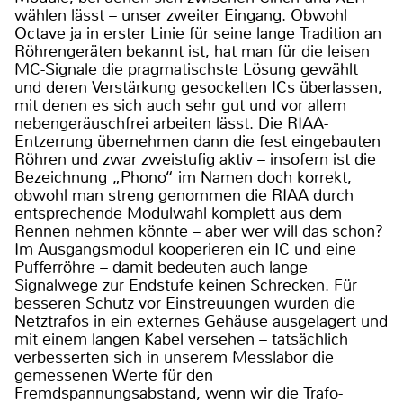
wählen lässt – unser zweiter Eingang. Obwohl
Octave ja in erster Linie für seine lange Tradition an
Röhrengeräten bekannt ist, hat man für die leisen
MC-Signale die pragmatischste Lösung gewählt
und deren Verstärkung gesockelten ICs überlassen,
mit denen es sich auch sehr gut und vor allem
nebengeräuschfrei arbeiten lässt. Die RIAA-
Entzerrung übernehmen dann die fest eingebauten
Röhren und zwar zweistufig aktiv – insofern ist die
Bezeichnung „Phono“ im Namen doch korrekt,
obwohl man streng genommen die RIAA durch
entsprechende Modulwahl komplett aus dem
Rennen nehmen könnte – aber wer will das schon?
Im Ausgangsmodul kooperieren ein IC und eine
Pufferröhre – damit bedeuten auch lange
Signalwege zur Endstufe keinen Schrecken. Für
besseren Schutz vor Einstreuungen wurden die
Netztrafos in ein externes Gehäuse ausgelagert und
mit einem langen Kabel versehen – tatsächlich
verbesserten sich in unserem Messlabor die
gemessenen Werte für den
Fremdspannungsabstand, wenn wir die Trafo-