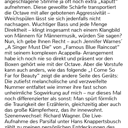
angeschlagene Stimme ja oft noch extra „kaputt“
aufnehmen. Diese gewollte Schärfe transportiert
die Octave mit aller gebotenen Aggressivität –
Weichspülen lässt sie sich jedenfalls nicht
nachsagen. Wuchtiger Bass und jede Menge
Direktheit – klingt insgesamt nach einem Klangbild
von Männern für Männermusik, würden Sie sagen?
Nun, ich gebe Ihnen Recht – auch Jennifer Warnes´
„A Singer Must Die“ von „Famous Blue Raincoat“
mit seinem komplexen Acappella- Arrangement
habe ich noch nie so direkt und präsent vor den
Boxen gehört wie mit der Octave. Aber die Vorstufe
kann auch anders, wie das folgende „I Come So
Far for Beauty“ zeigt die andere Seite des Geräts:
Die zutiefst melancholische und verzweifelte
Nummer entfaltet wie immer ihre fast schon
unheimliche Sogwirkung auf mich – nur dieses Mal
noch differenzierter als sonst: Man spürt förmlich
die Traurigkeit der Erzählerin, gleichzeitig aber auch
das große Kämpferherz, das ihr innewohnt.
Szenenwechsel: Richard Wagner. Die Live-
Aufnahme des Parsifal unter Hans Knappertsbusch
zählt zu meinen persönlichen Entdeckungen des