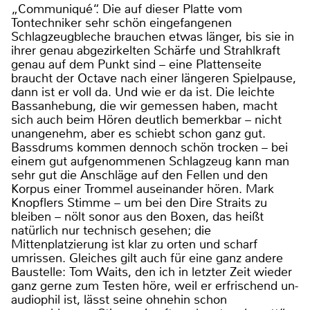
„Communiqué“. Die auf dieser Platte vom
Tontechniker sehr schön eingefangenen
Schlagzeugbleche brauchen etwas länger, bis sie in
ihrer genau abgezirkelten Schärfe und Strahlkraft
genau auf dem Punkt sind – eine Plattenseite
braucht der Octave nach einer längeren Spielpause,
dann ist er voll da. Und wie er da ist. Die leichte
Bassanhebung, die wir gemessen haben, macht
sich auch beim Hören deutlich bemerkbar – nicht
unangenehm, aber es schiebt schon ganz gut.
Bassdrums kommen dennoch schön trocken – bei
einem gut aufgenommenen Schlagzeug kann man
sehr gut die Anschläge auf den Fellen und den
Korpus einer Trommel auseinander hören. Mark
Knopflers Stimme – um bei den Dire Straits zu
bleiben – nölt sonor aus den Boxen, das heißt
natürlich nur technisch gesehen; die
Mittenplatzierung ist klar zu orten und scharf
umrissen. Gleiches gilt auch für eine ganz andere
Baustelle: Tom Waits, den ich in letzter Zeit wieder
ganz gerne zum Testen höre, weil er erfrischend un-
audiophil ist, lässt seine ohnehin schon