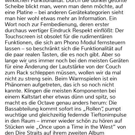
wirklichen Funktionalität: Durch die dunkel getönte
Scheibe blickt man, wenn man denn möchte, auf
eine Platine – bei anderen Gerätekategorien sieht
man hier wohl etwas mehr an Information. Ein
Wort noch zur Fernbedienung, deren erster
durchaus wertiger Eindruck Respekt einflößt: Der
Touchscreen ist obsolet für die rudimentären
Funktionen, die sich am Phono Modul fernsteuern
lassen – so beschränkt sich die Funktionalität auf
die paar realen Tasten, die es noch gibt. Aber so
lange wir uns immer noch bei den meisten Geräten
für eine Änderung der Lautstärke von der Couch
zum Rack schleppen müssen, wollen wir da mal
nicht zu streng sein. Beim Warmspielen ist ein
Phänomen aufgetreten, das ich so noch nicht
kannte. Klingen die meisten Komponenten bei
einem Kaltstart eher etwas dünn und spitz, so
macht es die Octave genau anders herum: Die
Bassabteilung kommt sofort ins „Rollen“, pumpt
wuchtige und gleichzeitig federnde Tieftonimpulse
in den Raum – immer wieder schön zu hören auf
Stücken wie „Once upon a Time in the West“ von
den Dire Straits auf ihrem zweiten Album