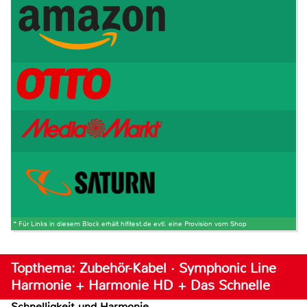
* Für Links in diesem Block erhält hifitest.de evtl. eine Provision vom Shop
Topthema: Zubehör-Kabel · Symphonic Line
Harmonie + Harmonie HD + Das Schnelle
Schnelligkeit und Harmonie