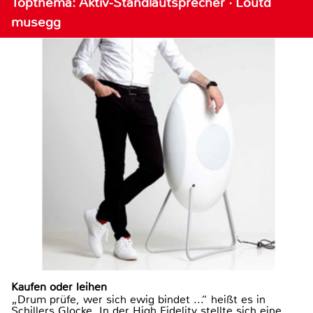
Topthema: Aktiv-Standlautsprecher · Loutd
musegg
Kaufen oder leihen
„Drum prüfe, wer sich ewig bindet ...“ heißt es in
Schillers Glocke. In der High Fidelity stellte sich eine