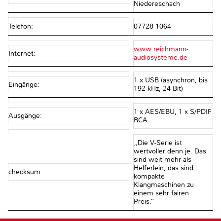
Niedereschach
Telefon:
07728 1064
www.reichmann-
Internet:
audiosysteme.de
1 x USB (asynchron, bis
Eingänge:
192 kHz, 24 Bit)
1 x AES/EBU, 1 x S/PDIF
Ausgänge:
RCA
„Die V-Serie ist
wertvoller denn je. Das
sind weit mehr als
Helferlein, das sind
checksum
kompakte
Klangmaschinen zu
einem sehr fairen
Preis.“