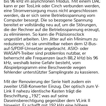
bis 96 kHz im asynchronen Modus. Mit einem DAC
kann er per TosLink oder Cinch verbunden werden,
eine Stromversorgung muss nicht angeschlossen
werden, da er sich seine Betriebsspannung vom
Computer besorgt. Die so bezogene Spannung
bereitet er vollständig neu auf, um die Störungen,
die der Rechner auf die Betriebsspannung erzeugt,
zu eliminieren. So kann die Präzisionsclock
ungestört arbeiten. Um Jitter auf ein Minimum zu
reduzieren, ist sie unmittelbar neben dem I2-Bus-
auf-S/PDIF-Umsetzer angebracht. ASIO- oder
WASAPI-Treiber sind problemlos nutzbar, er
beherrscht alle Frequenzen (auch 88,2 kHz) bis 96
kHz, weshalb keine Gefahr besteht, vom
Abspielprogramm eine Beschwerde wegen
fehlender unterstützter Samplingrate zu kassieren.
Mit der Renovierung der Serie hielt zudem ein
zweiter USB-Konverter Einzug. Der optisch zum V-
Link II nahezu identische Kasten trägt die
Beschriftung „192“, was auf seine
Daseinsberechtigung gegenüber dem VLink II
hinweist. Er schafft mit 192 kHz eine höhere