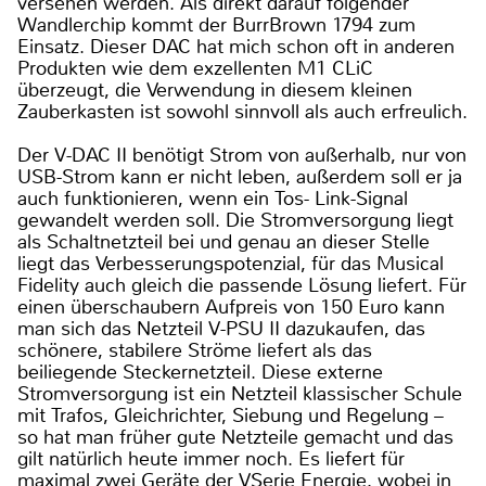
versehen werden. Als direkt darauf folgender
Wandlerchip kommt der BurrBrown 1794 zum
Einsatz. Dieser DAC hat mich schon oft in anderen
Produkten wie dem exzellenten M1 CLiC
überzeugt, die Verwendung in diesem kleinen
Zauberkasten ist sowohl sinnvoll als auch erfreulich.
Der V-DAC II benötigt Strom von außerhalb, nur von
USB-Strom kann er nicht leben, außerdem soll er ja
auch funktionieren, wenn ein Tos- Link-Signal
gewandelt werden soll. Die Stromversorgung liegt
als Schaltnetzteil bei und genau an dieser Stelle
liegt das Verbesserungspotenzial, für das Musical
Fidelity auch gleich die passende Lösung liefert. Für
einen überschaubern Aufpreis von 150 Euro kann
man sich das Netzteil V-PSU II dazukaufen, das
schönere, stabilere Ströme liefert als das
beiliegende Steckernetzteil. Diese externe
Stromversorgung ist ein Netzteil klassischer Schule
mit Trafos, Gleichrichter, Siebung und Regelung –
so hat man früher gute Netzteile gemacht und das
gilt natürlich heute immer noch. Es liefert für
maximal zwei Geräte der VSerie Energie, wobei in