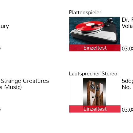
Plattenspieler
Dr. 
ury
Vola
Einzeltest
9
03.0
Lautsprecher Stereo
 Strange Creatures
5de
us Music)
No.
Einzeltest
9
03.0