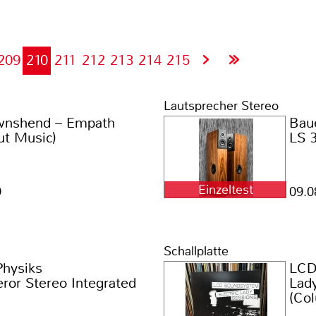
209
210
211
212
213
214
215
Lautsprecher Stereo
wnshend – Empath
Bau
ut Music)
LS 
Einzeltest
9
09.0
Schallplatte
hysiks
LCD
ror Stereo Integrated
Lad
(Co