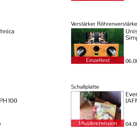
Verstärker Röhrenverstärke
hnica
Uni
Simp
Einzeltest
06.0
Schallplatte
Ever
 PH100
(AF
Musikrezension
9
04.0