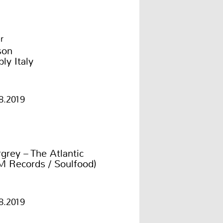
r
son
ly Italy
8.2019
grey – The Atlantic
M Records / Soulfood)
8.2019