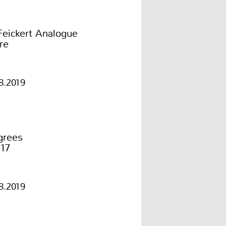
Feickert Analogue
re
8.2019
grees
 17
8.2019