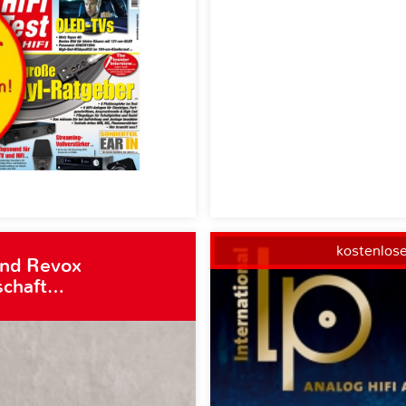
kostenlos
und Revox
schaft…