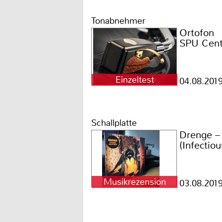
Tonabnehmer
Ortofon
SPU Cent
Einzeltest
04.08.201
Schallplatte
Drenge –
(Infectio
Musikrezension
03.08.201