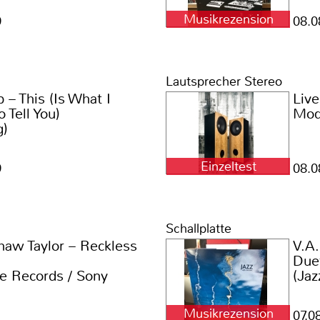
Musikrezension
9
08.0
Lautsprecher Stereo
– This (Is What I
Live
 Tell You)
Mod
g)
Einzeltest
9
08.0
Schallplatte
haw Taylor – Reckless
V.A.
Due
ne Records / Sony
(Jaz
Musikrezension
07.0