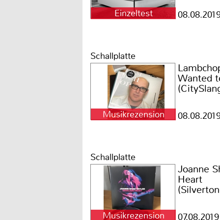
Einzeltest
08.08.201
Schallplatte
Lambchop 
Wanted to
(CitySlan
Musikrezension
08.08.201
Schallplatte
Joanne S
Heart
(Silverto
Music)
Musikrezension
07.08.2019