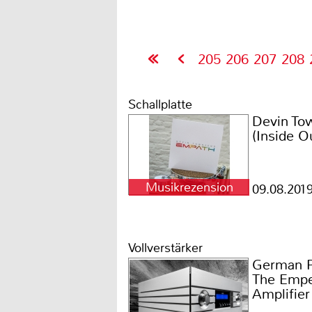
205
206
207
208
Schallplatte
Devin To
(Inside O
Musikrezension
09.08.201
Vollverstärker
German P
The Empe
Amplifier