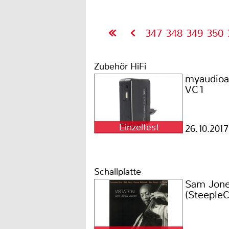
347
348
349
350
Zubehör HiFi
myaudioa
VC1
Einzeltest
26.10.2017
Schallplatte
Sam Jones
(Steeple