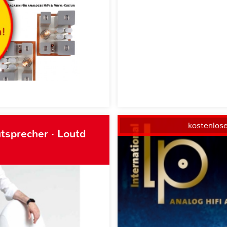
kostenlos
tsprecher · Loutd