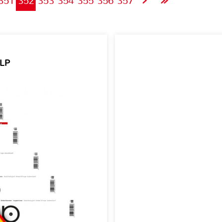
351
352
353
354
355
356
357
 LP