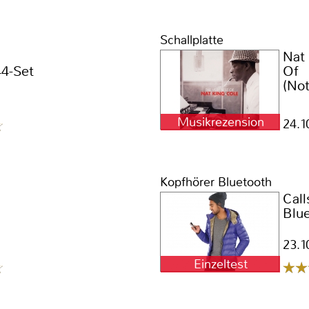
Schallplatte
Nat 
44-Set
Of
(No
Musikrezension
24.1
Kopfhörer Bluetooth
Call
Blu
23.1
Einzeltest