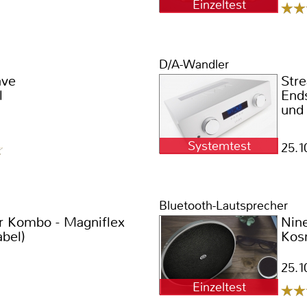
Einzeltest
D/A-Wandler
ve
Str
l
End
und
Systemtest
25.1
Bluetooth-Lautsprecher
er Kombo - Magniflex
Nin
bel)
Kos
25.1
Einzeltest