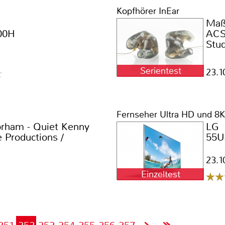
Kopfhörer InEar
Maßg
00H
ACS
Stud
Serientest
23.1
Fernseher Ultra HD und 8K
rham - Quiet Kenny
LG
 Productions /
55U
23.1
Einzeltest