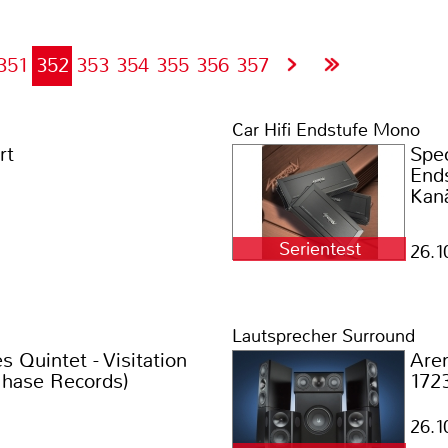
351
352
353
354
355
356
357
Car Hifi Endstufe Mono
rt
Spec
Ends
Kan
Serientest
26.1
Lautsprecher Surround
 Quintet - Visitation
Are
Chase Records)
172
26.1