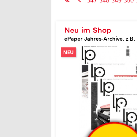
347
348
349
350
Neu im Shop
ePaper Jahres-Archive, z.B.