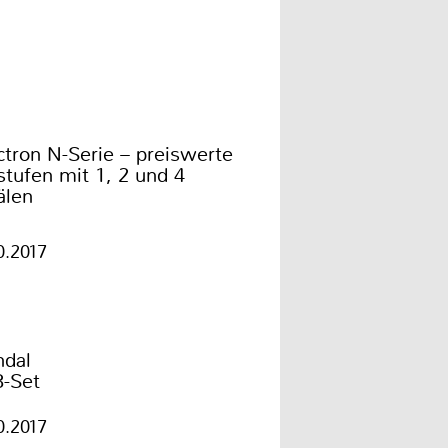
tron N-Serie – preiswerte
tufen mit 1, 2 und 4
älen
0.2017
ndal
3-Set
0.2017