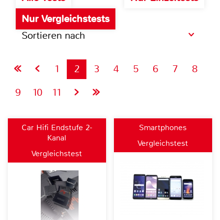
Nur Vergleichstests
Sortieren nach
1
2
3
4
5
6
7
8
9
10
11
Car Hifi Endstufe 2-
Smartphones
Kanal
Vergleichstest
Vergleichstest