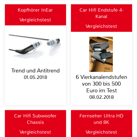
Kopfhörer InEar
Car Hifi Endstufe 4-
Kanal
Vergleichstest
Vergleichstest
Trend und Antitrend
6 Vierkanalendstufen
01.05.2018
von 300 bis 500
Euro im Test
08.02.2018
Car Hifi Subwoofer
Fernseher Ultra HD
Chassis
und 8K
Vergleichstest
Vergleichstest