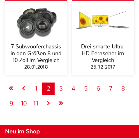
7 Subwooferchassis
Drei smarte Ultra-
in den Größen 8 und
HD-Fernseher im
10 Zoll im Vergleich
Vergleich
28.01.2018
25.12.2017
1
2
3
4
5
6
7
8
9
10
11
Neu im Shop