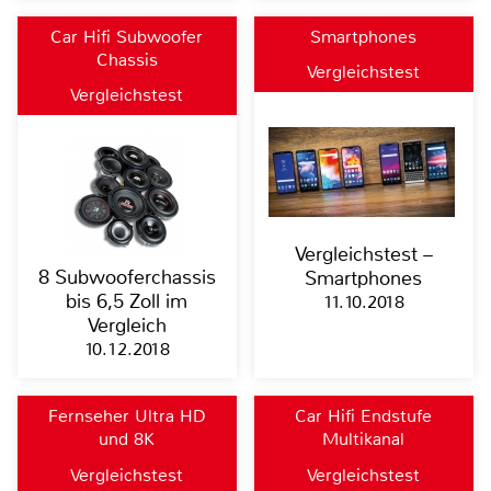
Car Hifi Subwoofer
Smartphones
Chassis
Vergleichstest
Vergleichstest
Vergleichstest –
8 Subwooferchassis
Smartphones
bis 6,5 Zoll im
11.10.2018
Vergleich
10.12.2018
Fernseher Ultra HD
Car Hifi Endstufe
und 8K
Multikanal
Vergleichstest
Vergleichstest