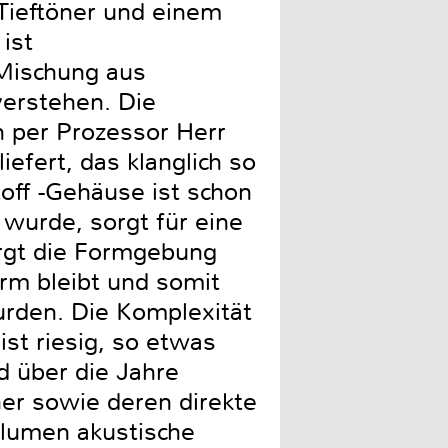
Tieftöner und einem
ist
Mischung aus
verstehen. Die
 per Prozessor Herr
efert, das klanglich so
off -Gehäuse ist schon
 wurde, sorgt für eine
rgt die Formgebung
arm bleibt und somit
urden. Die Komplexität
st riesig, so etwas
d über die Jahre
her sowie deren direkte
olumen akustische