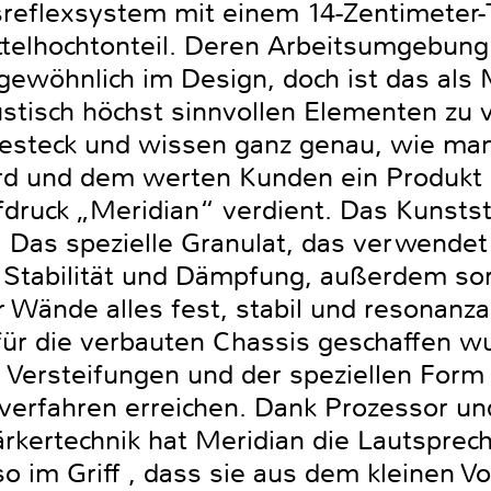
eflexsystem mit einem 14-Zentimeter-
ttelhochtonteil. Deren Arbeitsumgebung 
wöhnlich im Design, doch ist das als 
ustisch höchst sinnvollen Elementen zu 
Besteck und wissen ganz genau, wie man
rd und dem werten Kunden ein Produkt li
fdruck „Meridian“ verdient. Das Kunstst
. Das spezielle Granulat, das verwendet
Stabilität und Dämpfung, außerdem so
r Wände alles fest, stabil und resonanz
ür die verbauten Chassis geschaffen w
Versteifungen und der speziellen Form i
erfahren erreichen. Dank Prozessor un
ärkertechnik hat Meridian die Lautsprec
 im Griff , dass sie aus dem kleinen V