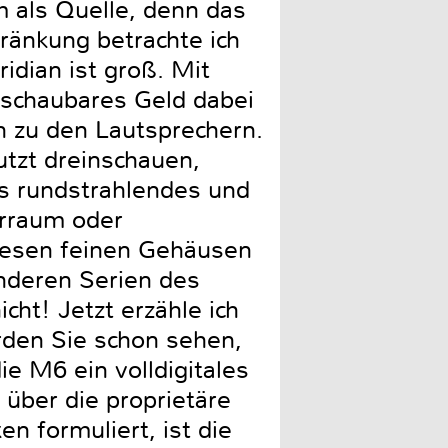
m als Quelle, denn das
hränkung betrachte ich
idian ist groß. Mit
rschaubares Geld dabei
 zu den Lautsprechern.
tzt dreinschauen,
s rundstrahlendes und
örraum oder
diesen feinen Gehäusen
anderen Serien des
cht! Jetzt erzähle ich
rden Sie schon sehen,
die M6 ein volldigitales
 über die proprietäre
n formuliert, ist die