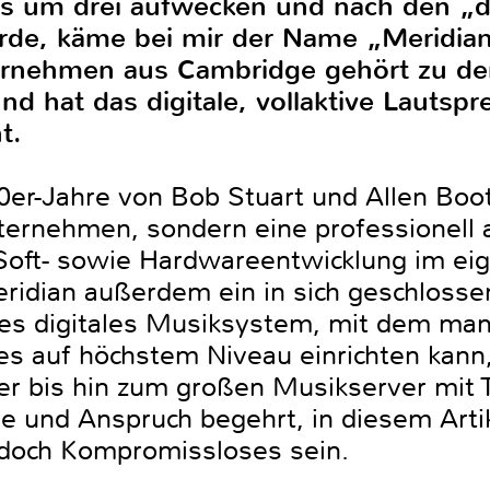
um drei aufwecken und nach den „dig
de, käme bei mir der Name „Meridian“
rnehmen aus Cambridge gehört zu den
und hat das digitale, vollaktive Lauts
t.
0er-Jahre von Bob Stuart und Allen Boot
nternehmen, sondern eine professionell 
 Soft- sowie Hardwareentwicklung im e
idian außerdem ein in sich geschlosse
les digitales Musiksystem, mit dem man
es auf höchstem Niveau einrichten kann
r bis hin zum großen Musikserver mit T
e und Anspruch begehrt, in diesem Artik
 doch Kompromissloses sein.