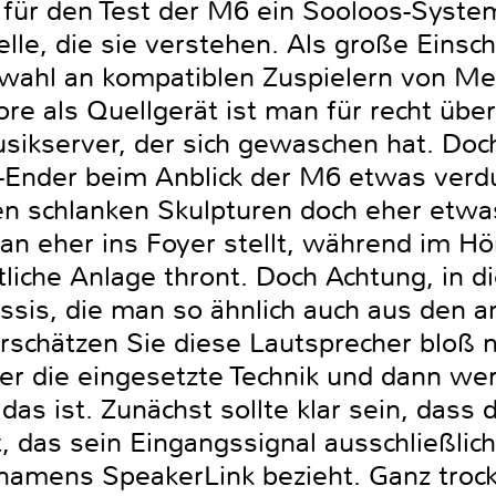
 für den Test der M6 ein Sooloos-Syste
telle, die sie verstehen. Als große Einsc
swahl an kompatiblen Zuspielern von Mer
re als Quellgerät ist man für recht übe
ikserver, der sich gewaschen hat. Doch
-Ender beim Anblick der M6 etwas verdu
en schlanken Skulpturen doch eher etwa
an eher ins Foyer stellt, während im H
iche Anlage thront. Doch Achtung, in 
ssis, die man so ähnlich auch aus den 
rschätzen Sie diese Lautsprecher bloß ni
er die eingesetzte Technik und dann we
l das ist. Zunächst sollte klar sein, dass 
 das sein Eingangssignal ausschließlich
 namens SpeakerLink bezieht. Ganz trocke