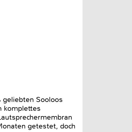
Per Speakerlink müssen di
 geliebten Sooloos
n komplettes
r Lautsprechermembran
Monaten getestet, doch