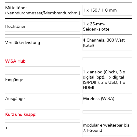
Mitteltöner
1 x 150 / 110 mm
(Nenndurchmesser/Membrandurchm.)
1 x 25-mm-
Hochtöner
Seidenkalotte
4 Channels, 300 Watt
Verstärkerleistung
(total)
WiSA Hub
1 x analog (Cinch), 3 x
digital (opt), 1x digital
Eingänge:
(S/PDIF), 2 x USB, 1 x
HDMI
Ausgänge
Wireless (WiSA)
Kurz und knapp:
modular erweiterbar bis
+
7.1-Sound