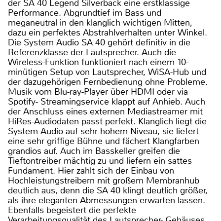
der SA 40 Legend Silverback eine erstklassige
Performance. Abgrundtief im Bass und
meganeutral in den klanglich wichtigen Mitten,
dazu ein perfektes Abstrahlverhalten unter Winkel.
Die System Audio SA 40 gehört definitiv in die
Referenzklasse der Lautsprecher. Auch die
Wireless-Funktion funktioniert nach einem 10-
minütigen Setup von Lautsprecher, WiSA-Hub und
der dazugehörigen Fernbedienung ohne Probleme.
Musik vom Blu-ray-Player über HDMI oder via
Spotify- Streamingservice klappt auf Anhieb. Auch
der Anschluss eines externen Mediastreamer mit
HiRes-Audiodaten passt perfekt. Klanglich liegt die
System Audio auf sehr hohem Niveau, sie liefert
eine sehr griffige Bühne und fächert Klangfarben
grandios auf. Auch im Basskeller greifen die
Tieftontreiber mächtig zu und liefern ein sattes
Fundament. Hier zahlt sich der Einbau von
Hochleistungstreibern mit großem Membranhub
deutlich aus, denn die SA 40 klingt deutlich größer,
als ihre eleganten Abmessungen erwarten lassen.
Ebenfalls begeistert die perfekte
Verarbeitungsqualität des Lautsprecher- Gehäuses.