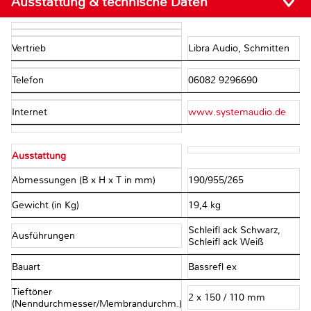
Ausstattung & technische Daten
Vertrieb
Libra Audio, Schmitten
Telefon
06082 9296690
Internet
www.systemaudio.de
Ausstattung
Abmessungen (B x H x T in mm)
190/955/265
Gewicht (in Kg)
19,4 kg
Schleifl ack Schwarz,
Ausführungen
Schleifl ack Weiß
Bauart
Bassrefl ex
Tieftöner
2 x 150 / 110 mm
(Nenndurchmesser/Membrandurchm.)