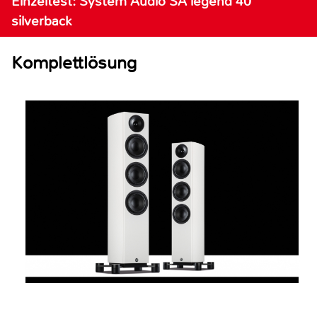
Einzeltest: System Audio SA legend 40
silverback
Komplettlösung