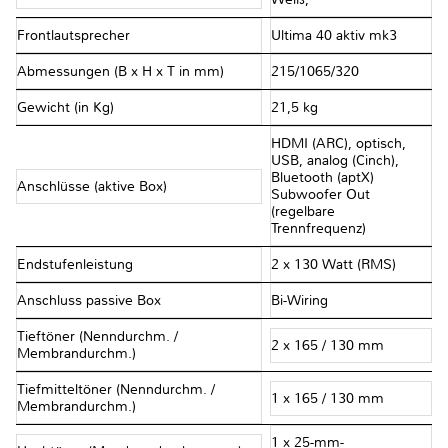
Frontlautsprecher
Ultima 40 aktiv mk3
Abmessungen (B x H x T in mm)
215/1065/320
Gewicht (in Kg)
21,5 kg
HDMI (ARC), optisch,
USB, analog (Cinch),
Bluetooth (aptX)
Anschlüsse (aktive Box)
Subwoofer Out
(regelbare
Trennfrequenz)
Endstufenleistung
2 x 130 Watt (RMS)
Anschluss passive Box
Bi-Wiring
Tieftöner (Nenndurchm. /
2 x 165 / 130 mm
Membrandurchm.)
Tiefmitteltöner (Nenndurchm. /
1 x 165 / 130 mm
Membrandurchm.)
1 x 25-mm-