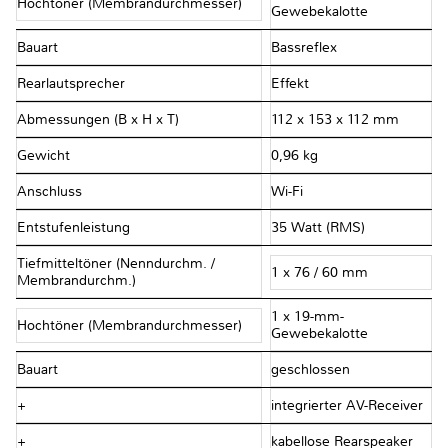
Hochtöner (Membrandurchmesser)
Gewebekalotte
Bauart
Bassreflex
Rearlautsprecher
Effekt
Abmessungen (B x H x T)
112 x 153 x 112 mm
Gewicht
0,96 kg
Anschluss
Wi-Fi
Entstufenleistung
35 Watt (RMS)
Tiefmitteltöner (Nenndurchm. /
1 x 76 / 60 mm
Membrandurchm.)
1 x 19-mm-
Hochtöner (Membrandurchmesser)
Gewebekalotte
Bauart
geschlossen
+
integrierter AV-Receiver
+
kabellose Rearspeaker