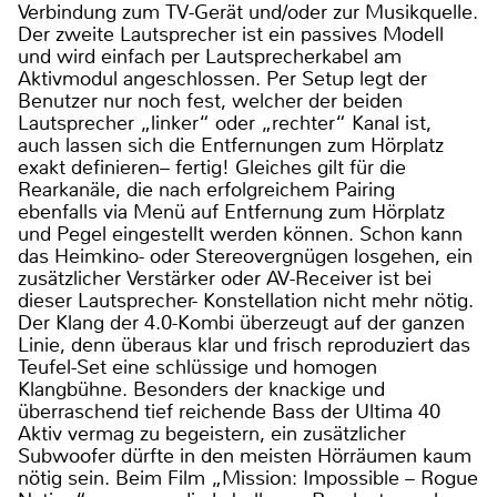
Verbindung zum TV-Gerät und/oder zur Musikquelle.
Der zweite Lautsprecher ist ein passives Modell
und wird einfach per Lautsprecherkabel am
Aktivmodul angeschlossen. Per Setup legt der
Benutzer nur noch fest, welcher der beiden
Lautsprecher „linker“ oder „rechter“ Kanal ist,
auch lassen sich die Entfernungen zum Hörplatz
exakt definieren– fertig! Gleiches gilt für die
Rearkanäle, die nach erfolgreichem Pairing
ebenfalls via Menü auf Entfernung zum Hörplatz
und Pegel eingestellt werden können. Schon kann
das Heimkino- oder Stereovergnügen losgehen, ein
zusätzlicher Verstärker oder AV-Receiver ist bei
dieser Lautsprecher- Konstellation nicht mehr nötig.
Der Klang der 4.0-Kombi überzeugt auf der ganzen
Linie, denn überaus klar und frisch reproduziert das
Teufel-Set eine schlüssige und homogen
Klangbühne. Besonders der knackige und
überraschend tief reichende Bass der Ultima 40
Aktiv vermag zu begeistern, ein zusätzlicher
Subwoofer dürfte in den meisten Hörräumen kaum
nötig sein. Beim Film „Mission: Impossible – Rogue