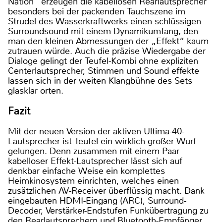
Nation“ erzeugen die kabellosen Rearlautsprecher
besonders bei der packenden Tauchszene im
Strudel des Wasserkraftwerks einen schlüssigen
Surroundsound mit einem Dynamikumfang, den
man den kleinen Abmessungen der „Effekt“ kaum
zutrauen würde. Auch die präzise Wiedergabe der
Dialoge gelingt der Teufel-Kombi ohne expliziten
Centerlautsprecher, Stimmen und Sound effekte
lassen sich in der weiten Klangbühne des Sets
glasklar orten.
Fazit
Mit der neuen Version der aktiven Ultima-40-
Lautsprecher ist Teufel ein wirklich großer Wurf
gelungen. Denn zusammen mit einem Paar
kabelloser Effekt-Lautsprecher lässt sich auf
denkbar einfache Weise ein komplettes
Heimkinosystem einrichten, welches einen
zusätzlichen AV-Receiver überflüssig macht. Dank
eingebauten HDMI-Eingang (ARC), Surround-
Decoder, Verstärker-Endstufen Funkübertragung zu
den Rearlautsprechern und Bluetooth-Empfänger