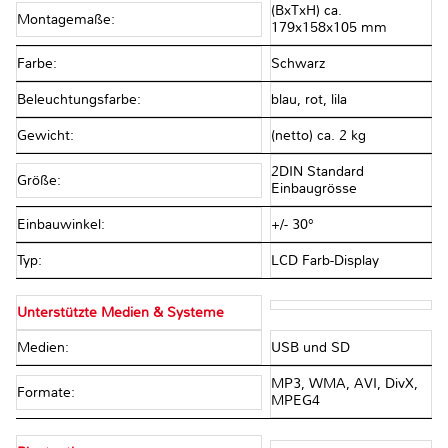
(BxTxH) ca.
Montagemaße:
179x158x105 mm
Farbe:
Schwarz
Beleuchtungsfarbe:
blau, rot, lila
Gewicht:
(netto) ca. 2 kg
2DIN Standard
Größe:
Einbaugrösse
Einbauwinkel:
+/- 30°
Typ:
LCD Farb-Display
Unterstützte Medien & Systeme
Medien:
USB und SD
MP3, WMA, AVI, DivX,
Formate:
MPEG4