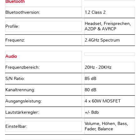
Bluetooth
Bluetoothversion:
1.2 Class 2
Headset, Freisprechen,
Profile:
A2DP & AVRCP
Frequenz:
2.4GHz Spectrum
Audio
Frequenzbereich:
20Hz - 20KHz
S/N Ratio:
85 dB
Kanaltrennung:
80 dB
Ausgangsleistung:
4 x 60W MOSFET
Lautstärkeregler:
+/- 8db
Volume, Höhen, Bass,
Einstellbar:
Fader, Balance