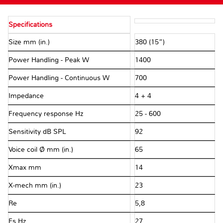
Specifications
Size mm (in.)
380 (15”)
Power Handling - Peak W
1400
Power Handling - Continuous W
700
Impedance Ω
4 + 4
Frequency response Hz
25 - 600
Sensitivity dB SPL
92
Voice coil Ø mm (in.)
65
Xmax mm
14
X-mech mm (in.)
23
Re Ω
5,8
Fs Hz
27