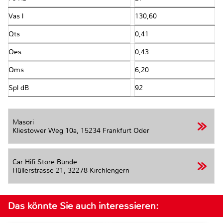
Vas l
130,60
Qts
0,41
Qes
0,43
Qms
6,20
Spl dB
92
Masori
Kliestower Weg 10a,
15234 Frankfurt Oder
Car Hifi Store Bünde
Hüllerstrasse 21,
32278 Kirchlengern
Das könnte Sie auch interessieren: