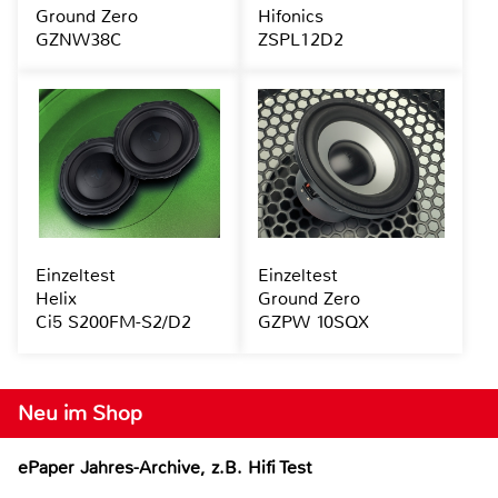
Ground Zero
Hifonics
GZNW38C
ZSPL12D2
Einzeltest
Einzeltest
Helix
Ground Zero
Ci5 S200FM-S2/D2
GZPW 10SQX
Neu im Shop
ePaper Jahres-Archive, z.B. Hifi Test