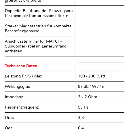
großer Wickelbreite
Doppelte Belüftung der Schwingspule
für minimale Kompressionseffekte
Starker Magnetantrieb für kompakte
Bassreflexgehäuse
Anschlussterminal für MATCH-
Subwooferkabel im Lieferumfang
enthalten
Technische Daten
Leistung RMS / Max
100 / 200 Watt
Wirkungsgrad
87 dB 1W / 1m
Impedanz
2 x 2 Ohm
Resonanzfrequenz
53 Hz
Qms
3,3
Qes
0,41