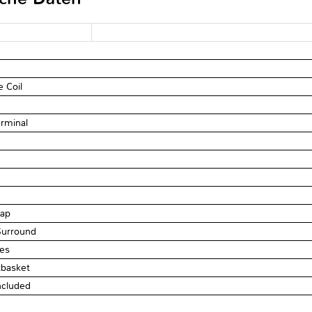
 Coil
erminal
cap
Surround
res
tbasket
ncluded