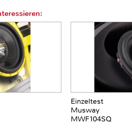
teressieren:
Einzeltest
Musway
MWF104SQ