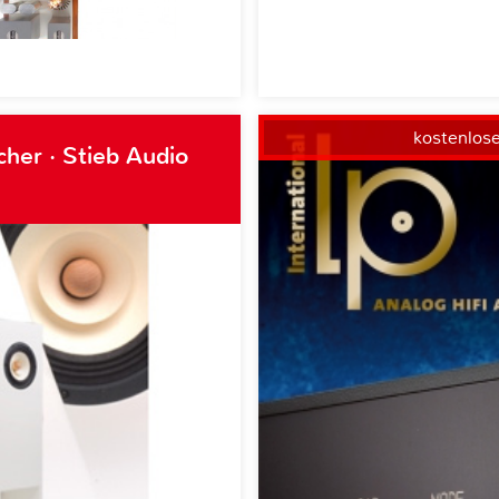
kostenlos
her · Stieb Audio