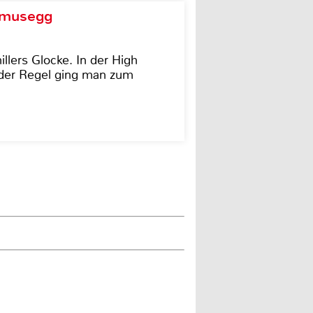
d musegg
illers Glocke. In der High
In der Regel ging man zum