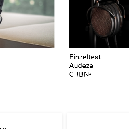
Einzeltest
Audeze
CRBN²