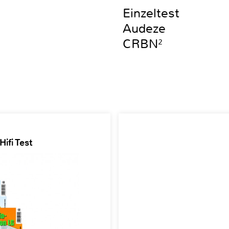
Einzeltest
Audeze
CRBN²
ifi Test