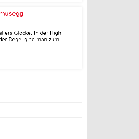
d musegg
illers Glocke. In der High
In der Regel ging man zum