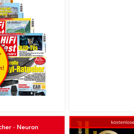
kostenlos
cher · Neuron