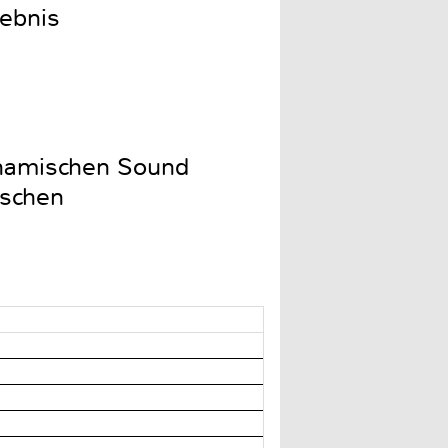
lebnis
ynamischen Sound
uschen