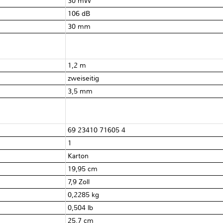
30 mW
106 dB
30 mm
1,2 m
zweiseitig
3,5 mm
69 23410 71605 4
1
Karton
19,95 cm
7,9 Zoll
0,2285 kg
0,504 lb
25,7 cm