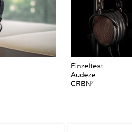
Einzeltest
Audeze
CRBN²