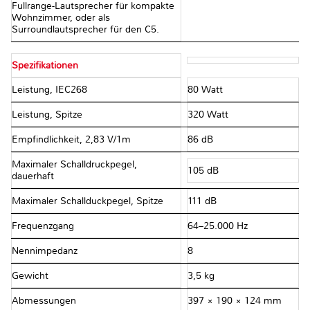
Fullrange-Lautsprecher für kompakte
Wohnzimmer, oder als
Surroundlautsprecher für den C5.
Spezifikationen
Leistung, IEC268
80 Watt
Leistung, Spitze
320 Watt
Empfindlichkeit, 2,83 V/1m
86 dB
Maximaler Schalldruckpegel,
105 dB
dauerhaft
Maximaler Schallduckpegel, Spitze
111 dB
Frequenzgang
64–25.000 Hz
Nennimpedanz
8 Ω
Gewicht
3,5 kg
Abmessungen
397 × 190 × 124 mm