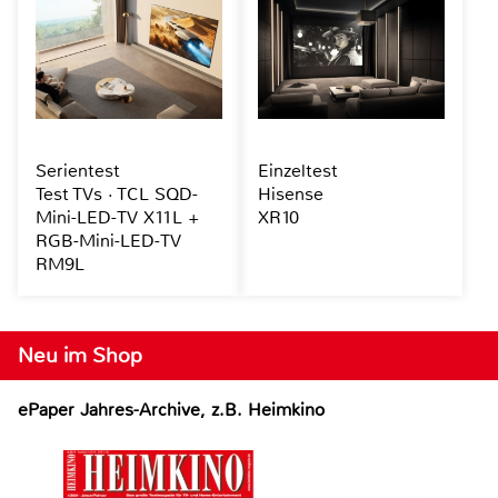
Serientest
Einzeltest
Test TVs · TCL SQD-
Hisense
Mini-LED-TV X11L +
XR10
RGB-Mini-LED-TV
RM9L
Neu im Shop
ePaper Jahres-Archive, z.B. Heimkino