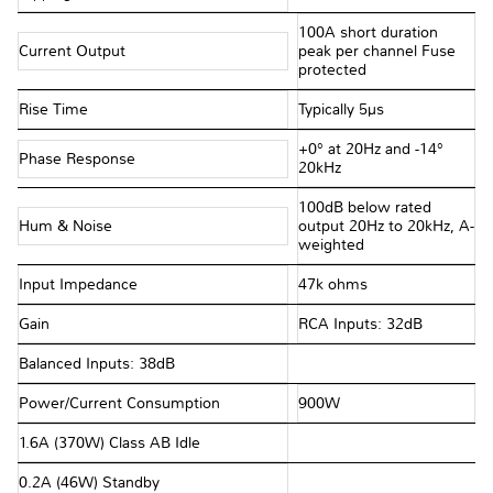
100A short duration
Current Output
peak per channel Fuse
protected
Rise Time
Typically 5µs
+0° at 20Hz and -14°
Phase Response
20kHz
100dB below rated
Hum & Noise
output 20Hz to 20kHz, A-
weighted
Input Impedance
47k ohms
Gain
RCA Inputs: 32dB
Balanced Inputs: 38dB
Power/Current Consumption
900W
1.6A (370W) Class AB Idle
0.2A (46W) Standby