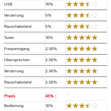
USB
10%
Verzerrung
5%
Rauschabstand
5%
Tuner
10%
Frequenzgang
2.50%
Übersprechen
2.50%
Verzerrung
2.50%
Rauschabstand
2.50%
Praxis
45% :
Bedienung
10%