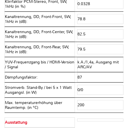
Klirrfaktor PCM-Stereo, Front, 5W,
0.0328
1kHz (in %)
Kanaltrennung, DD, Front-Front, 5W,
78.8
1kHz in (dB):
Kanaltrennung, DD, Front-Center, 5W,
82.5
1kHz in (dB):
Kanaltrennung, DD, Front-Rear, 5W,
79.5
1kHz in (dB):
YUV-Frequenzgang bis / HDMI-Version
k.A./1,4a, Ausgang mit
/ Signal
ARC/AV
Dämpfungsfaktor:
87
Stromverb. Stand-By / bei 5 x 1 Watt
0/0
Ausgangsl. (in W)
Max. temperaturerhöhung über
200
Raumtemp. (in °C)
Ausstattung