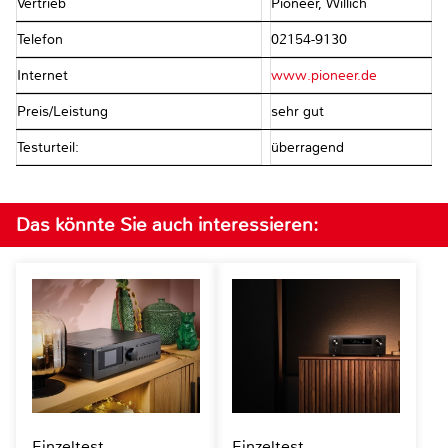
Vertrieb
Pioneer, Willich
Telefon
02154-9130
Internet
www.pioneer.de
Preis/Leistung
sehr gut
Testurteil:
überragend
Das könnte Sie auch interessieren:
Einzeltest
Einzeltest