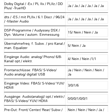
Dolby Digital / -Ex / PL IIx / PLIIz / DD
Ja / Ja / Ja / Ja / Ja / Ja
Plus/ -TrueHD
dts / -ES / mit PLIIx / 6.1 Discr. / 96/24
Ja / Ja / Ja / Ja / Ja / Ja
/ -Master Audio
DSP-Programme / Audyssey DSX /
15/ Nein / Nein / Ja
Dyn. Volume / autom. Einmessung
Übernahmefreq. f. Subw. / pro Kanal /
5/ Nein / Ja
man. Equalizer
Eingänge Audio: analog/ Phono/ 6/8-
4/ Nein / Nein /1/1
Kanal/ opt./ elektr.
Frontanschlüsse: FBAS/ S-Video/
Ja / Nein / Nein / Nein /
Audio analog/ digital/ USB
Ja
Eingänge Video: FBAS/ S-Video/ YUV/
3/0/1/6
HDMI
Ausgänge: Audio(analog)/ opt./ elektr./
0/0/0/1/0/0/1
FBAS/ S-Video/ YUV/ HDMi
Pre-Out: Front/ Center/ Rear/ Subw./
Nein / Nein / Nein / Ja /