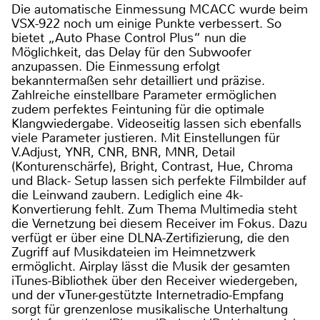
Die automatische Einmessung MCACC wurde beim
VSX-922 noch um einige Punkte verbessert. So
bietet „Auto Phase Control Plus“ nun die
Möglichkeit, das Delay für den Subwoofer
anzupassen. Die Einmessung erfolgt
bekanntermaßen sehr detailliert und präzise.
Zahlreiche einstellbare Parameter ermöglichen
zudem perfektes Feintuning für die optimale
Klangwiedergabe. Videoseitig lassen sich ebenfalls
viele Parameter justieren. Mit Einstellungen für
V.Adjust, YNR, CNR, BNR, MNR, Detail
(Konturenschärfe), Bright, Contrast, Hue, Chroma
und Black- Setup lassen sich perfekte Filmbilder auf
die Leinwand zaubern. Lediglich eine 4k-
Konvertierung fehlt. Zum Thema Multimedia steht
die Vernetzung bei diesem Receiver im Fokus. Dazu
verfügt er über eine DLNA-Zertifizierung, die den
Zugriff auf Musikdateien im Heimnetzwerk
ermöglicht. Airplay lässt die Musik der gesamten
iTunes-Bibliothek über den Receiver wiedergeben,
und der vTuner-gestützte Internetradio-Empfang
sorgt für grenzenlose musikalische Unterhaltung