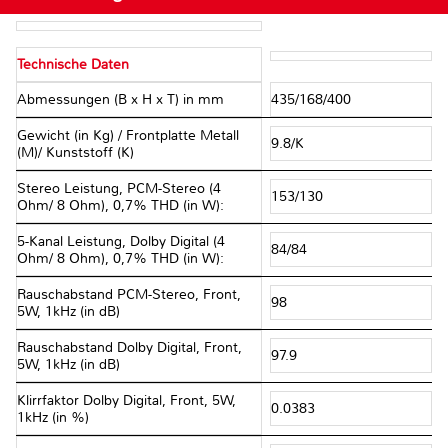
Technische Daten
Abmessungen (B x H x T) in mm
435/168/400
Gewicht (in Kg) / Frontplatte Metall
9.8/K
(M)/ Kunststoff (K)
Stereo Leistung, PCM-Stereo (4
153/130
Ohm/ 8 Ohm), 0,7% THD (in W):
5-Kanal Leistung, Dolby Digital (4
84/84
Ohm/ 8 Ohm), 0,7% THD (in W):
Rauschabstand PCM-Stereo, Front,
98
5W, 1kHz (in dB)
Rauschabstand Dolby Digital, Front,
97.9
5W, 1kHz (in dB)
Klirrfaktor Dolby Digital, Front, 5W,
0.0383
1kHz (in %)