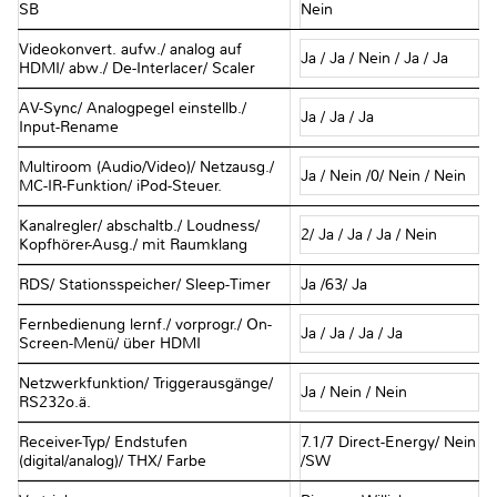
SB
Nein
Videokonvert. aufw./ analog auf
Ja / Ja / Nein / Ja / Ja
HDMI/ abw./ De-Interlacer/ Scaler
AV-Sync/ Analogpegel einstellb./
Ja / Ja / Ja
Input-Rename
Multiroom (Audio/Video)/ Netzausg./
Ja / Nein /0/ Nein / Nein
MC-IR-Funktion/ iPod-Steuer.
Kanalregler/ abschaltb./ Loudness/
2/ Ja / Ja / Ja / Nein
Kopfhörer-Ausg./ mit Raumklang
RDS/ Stationsspeicher/ Sleep-Timer
Ja /63/ Ja
Fernbedienung lernf./ vorprogr./ On-
Ja / Ja / Ja / Ja
Screen-Menü/ über HDMI
Netzwerkfunktion/ Triggerausgänge/
Ja / Nein / Nein
RS232o.ä.
Receiver-Typ/ Endstufen
7.1/7 Direct-Energy/ Nein
(digital/analog)/ THX/ Farbe
/SW