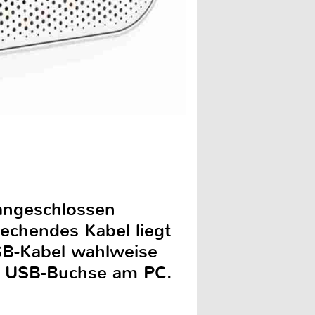
Bei Bedarf lässt sich der i
 angeschlossen
echendes Kabel liegt
USB-Kabel wahlweise
ie USB-Buchse am PC.