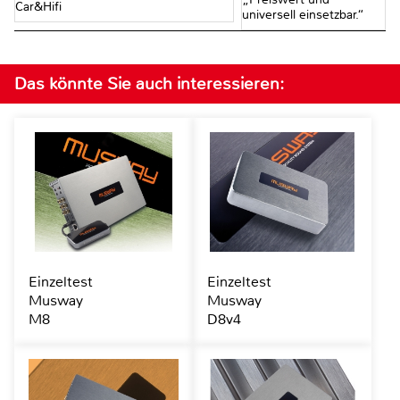
Car&Hifi
universell einsetzbar.“
Das könnte Sie auch interessieren:
Einzeltest
Einzeltest
Musway
Musway
M8
D8v4