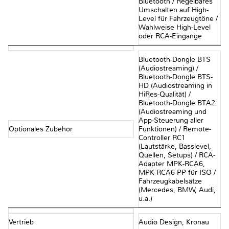
Bluetooth / Regelbares
Umschalten auf High-
Level für Fahrzeugtöne /
Wahlweise High-Level
oder RCA-Eingänge
Bluetooth-Dongle BTS
(Audiostreaming) /
Bluetooth-Dongle BTS-
HD (Audiostreaming in
HiRes-Qualität) /
Bluetooth-Dongle BTA2
(Audiostreaming und
App-Steuerung aller
Optionales Zubehör
Funktionen) / Remote-
Controller RC1
(Lautstärke, Basslevel,
Quellen, Setups) / RCA-
Adapter MPK-RCA6,
MPK-RCA6-PP für ISO /
Fahrzeugkabelsätze
(Mercedes, BMW, Audi,
u.a.)
Vertrieb
Audio Design, Kronau