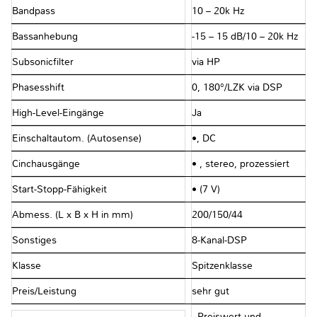
Bandpass
10 – 20k Hz
Bassanhebung
-15 – 15 dB/10 – 20k Hz
Subsonicfilter
via HP
Phasesshift
0, 180°/LZK via DSP
High-Level-Eingänge
Ja
Einschaltautom. (Autosense)
•, DC
Cinchausgänge
• , stereo, prozessiert
Start-Stopp-Fähigkeit
• (7 V)
Abmess. (L x B x H in mm)
200/150/44
Sonstiges
8-Kanal-DSP
Klasse
Spitzenklasse
Preis/Leistung
sehr gut
„Preiswert und