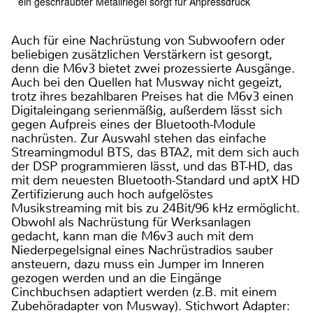
ein geschraubter Metallriegel sorgt für Anpressdruck
Auch für eine Nachrüstung von Subwoofern oder
beliebigen zusätzlichen Verstärkern ist gesorgt,
denn die M6v3 bietet zwei prozessierte Ausgänge.
Auch bei den Quellen hat Musway nicht gegeizt,
trotz ihres bezahlbaren Preises hat die M6v3 einen
Digitaleingang serienmäßig, außerdem lässt sich
gegen Aufpreis eines der Bluetooth-Module
nachrüsten. Zur Auswahl stehen das einfache
Streamingmodul BTS, das BTA2, mit dem sich auch
der DSP programmieren lässt, und das BT-HD, das
mit dem neuesten Bluetooth-Standard und aptX HD
Zertifizierung auch hoch aufgelöstes
Musikstreaming mit bis zu 24Bit/96 kHz ermöglicht.
Obwohl als Nachrüstung für Werksanlagen
gedacht, kann man die M6v3 auch mit dem
Niederpegelsignal eines Nachrüstradios sauber
ansteuern, dazu muss ein Jumper im Inneren
gezogen werden und an die Eingänge
Cinchbuchsen adaptiert werden (z.B. mit einem
Zubehöradapter von Musway). Stichwort Adapter: