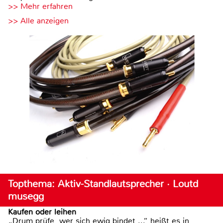
>> Mehr erfahren
>> Alle anzeigen
Topthema: Aktiv-Standlautsprecher · Loutd
musegg
Kaufen oder leihen
„Drum prüfe, wer sich ewig bindet ...“ heißt es in