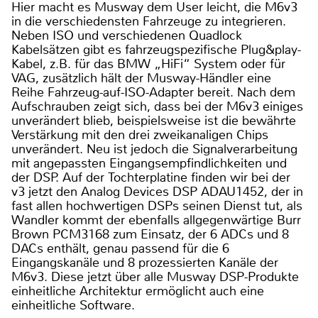
Hier macht es Musway dem User leicht, die M6v3
in die verschiedensten Fahrzeuge zu integrieren.
Neben ISO und verschiedenen Quadlock
Kabelsätzen gibt es fahrzeugspezifische Plug&play-
Kabel, z.B. für das BMW „HiFi“ System oder für
VAG, zusätzlich hält der Musway-Händler eine
Reihe Fahrzeug-auf-ISO-Adapter bereit. Nach dem
Aufschrauben zeigt sich, dass bei der M6v3 einiges
unverändert blieb, beispielsweise ist die bewährte
Verstärkung mit den drei zweikanaligen Chips
unverändert. Neu ist jedoch die Signalverarbeitung
mit angepassten Eingangsempfindlichkeiten und
der DSP. Auf der Tochterplatine finden wir bei der
v3 jetzt den Analog Devices DSP ADAU1452, der in
fast allen hochwertigen DSPs seinen Dienst tut, als
Wandler kommt der ebenfalls allgegenwärtige Burr
Brown PCM3168 zum Einsatz, der 6 ADCs und 8
DACs enthält, genau passend für die 6
Eingangskanäle und 8 prozessierten Kanäle der
M6v3. Diese jetzt über alle Musway DSP-Produkte
einheitliche Architektur ermöglicht auch eine
einheitliche Software.