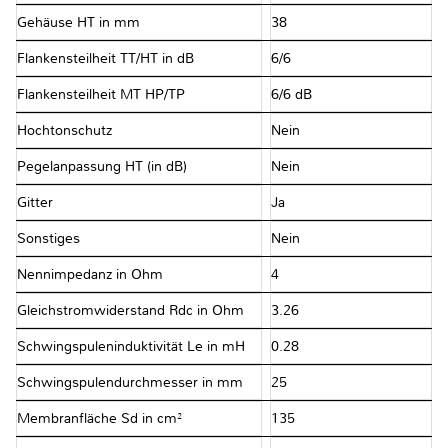
Gehäuse HT in mm
38
Flankensteilheit TT/HT in dB
6/6
Flankensteilheit MT HP/TP
6/6 dB
Hochtonschutz
Nein
Pegelanpassung HT (in dB)
Nein
Gitter
Ja
Sonstiges
Nein
Nennimpedanz in Ohm
4
Gleichstromwiderstand Rdc in Ohm
3.26
Schwingspuleninduktivität Le in mH
0.28
Schwingspulendurchmesser in mm
25
Membranfläche Sd in cm²
135