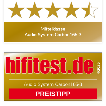
Mittelklasse
Audio System Carbon165-3
4/2025
Audio System Carbon165-3
PREISTIPP