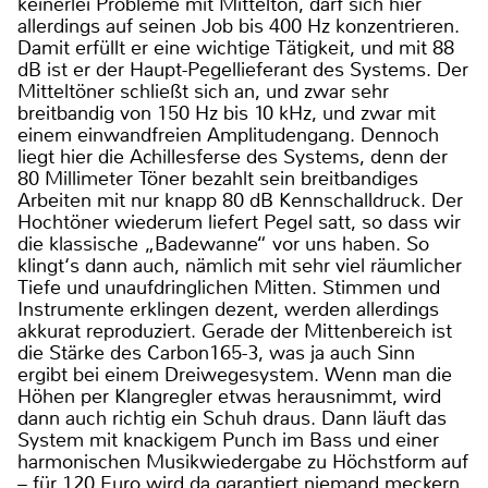
keinerlei Probleme mit Mittelton, darf sich hier
allerdings auf seinen Job bis 400 Hz konzentrieren.
Damit erfüllt er eine wichtige Tätigkeit, und mit 88
dB ist er der Haupt-Pegellieferant des Systems. Der
Mitteltöner schließt sich an, und zwar sehr
breitbandig von 150 Hz bis 10 kHz, und zwar mit
einem einwandfreien Amplitudengang. Dennoch
liegt hier die Achillesferse des Systems, denn der
80 Millimeter Töner bezahlt sein breitbandiges
Arbeiten mit nur knapp 80 dB Kennschalldruck. Der
Hochtöner wiederum liefert Pegel satt, so dass wir
die klassische „Badewanne“ vor uns haben. So
klingt‘s dann auch, nämlich mit sehr viel räumlicher
Tiefe und unaufdringlichen Mitten. Stimmen und
Instrumente erklingen dezent, werden allerdings
akkurat reproduziert. Gerade der Mittenbereich ist
die Stärke des Carbon165-3, was ja auch Sinn
ergibt bei einem Dreiwegesystem. Wenn man die
Höhen per Klangregler etwas herausnimmt, wird
dann auch richtig ein Schuh draus. Dann läuft das
System mit knackigem Punch im Bass und einer
harmonischen Musikwiedergabe zu Höchstform auf
– für 120 Euro wird da garantiert niemand meckern.