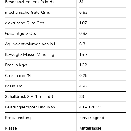
Resonanzfrequenz fs in Hz
81
mechanische Güte Qms
6.53
elektrische Güte Qes
1.07
Gesamtgüte Qts
0.92
Äquivalentvolumen Vas in l
6.3
Bewegte Masse Mms in g
15.7
Rms in Kg/s
1.22
Cms in mm/N
0.25
B*l in Tm
4.92
Schalldruck 2 V, 1 m in dB
88
Leistungsempfehlung in W
40 – 120 W
Preis/Leistung
hervorragend
Klasse
Mittelklasse