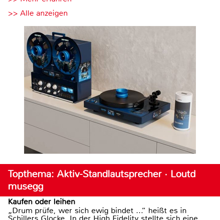
>> Alle anzeigen
Topthema: Aktiv-Standlautsprecher · Loutd
musegg
Kaufen oder leihen
„Drum prüfe, wer sich ewig bindet ...“ heißt es in
Schillers Glocke. In der High Fidelity stellte sich eine