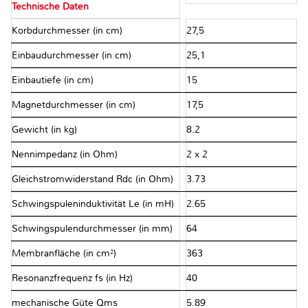
Technische Daten
Korbdurchmesser (in cm)
27,5
Einbaudurchmesser (in cm)
25,1
Einbautiefe (in cm)
15
Magnetdurchmesser (in cm)
17,5
Gewicht (in kg)
8.2
Nennimpedanz (in Ohm)
2 x 2
Gleichstromwiderstand Rdc (in Ohm)
3.73
Schwingspuleninduktivität Le (in mH)
2.65
Schwingspulendurchmesser (in mm)
64
Membranfläche (in cm²)
363
Resonanzfrequenz fs (in Hz)
40
mechanische Güte Qms
5.89