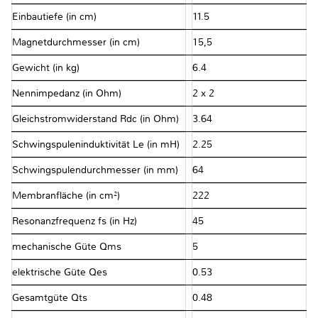
Einbautiefe (in cm)
11.5
Magnetdurchmesser (in cm)
15,5
Gewicht (in kg)
6.4
Nennimpedanz (in Ohm)
2 x 2
Gleichstromwiderstand Rdc (in Ohm)
3.64
Schwingspuleninduktivität Le (in mH)
2.25
Schwingspulendurchmesser (in mm)
64
Membranfläche (in cm²)
222
Resonanzfrequenz fs (in Hz)
45
mechanische Güte Qms
5
elektrische Güte Qes
0.53
Gesamtgüte Qts
0.48