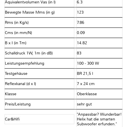
Äquivalentvolumen Vas (in l)
6.3
Bewegte Masse Mms (in g)
123
Rms (in Kg/s)
7.86
Cms (in mm/N)
0.09
B x I (in Tm)
14.82
Schalldruck 1W, 1m (in dB)
83
Leistungsempfehlung
100 - 300 W
Testgehäuse
BR 21,5 l
Reflexkanal (d x l)
7 x 24 cm
Klasse
Oberklasse
Preis/Leistung
sehr gut
"Anpassbar? Wunderbar!
Car&Hifi
Helix hat die smarten
Subwoofer erfunden."