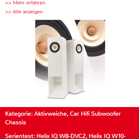
>> Mehr erfahren
>> Alle anzeigen
Kategorie: Aktivweiche, Car Hifi Subwoofer
Chassis
Serientest: Helix IQ W8-DVC2, Helix IQ W10-