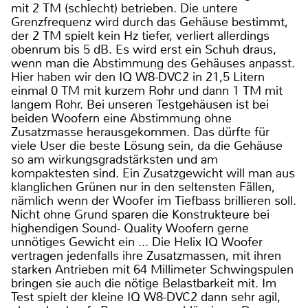
mit 2 TM (schlecht) betrieben. Die untere
Grenzfrequenz wird durch das Gehäuse bestimmt,
der 2 TM spielt kein Hz tiefer, verliert allerdings
obenrum bis 5 dB. Es wird erst ein Schuh draus,
wenn man die Abstimmung des Gehäuses anpasst.
Hier haben wir den IQ W8-DVC2 in 21,5 Litern
einmal 0 TM mit kurzem Rohr und dann 1 TM mit
langem Rohr. Bei unseren Testgehäusen ist bei
beiden Woofern eine Abstimmung ohne
Zusatzmasse herausgekommen. Das dürfte für
viele User die beste Lösung sein, da die Gehäuse
so am wirkungsgradstärksten und am
kompaktesten sind. Ein Zusatzgewicht will man aus
klanglichen Grünen nur in den seltensten Fällen,
nämlich wenn der Woofer im Tiefbass brillieren soll.
Nicht ohne Grund sparen die Konstrukteure bei
highendigen Sound- Quality Woofern gerne
unnötiges Gewicht ein ... Die Helix IQ Woofer
vertragen jedenfalls ihre Zusatzmassen, mit ihren
starken Antrieben mit 64 Millimeter Schwingspulen
bringen sie auch die nötige Belastbarkeit mit. Im
Test spielt der kleine IQ W8-DVC2 dann sehr agil,