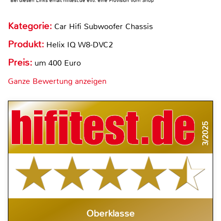
*Bei diesen Links erhält hifitest.de evtl. eine Provision vom Shop
Kategorie:
Car Hifi Subwoofer Chassis
Produkt:
Helix IQ W8-DVC2
Preis:
um 400 Euro
Ganze Bewertung anzeigen
3/2025
Oberklasse