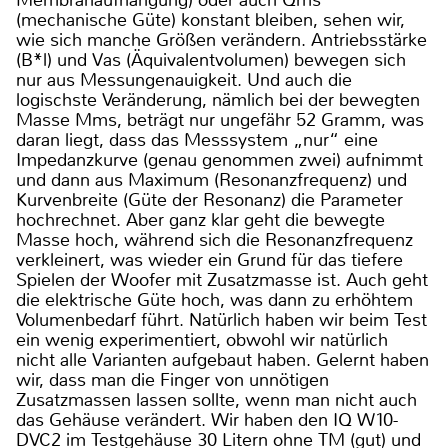
(mechanische Güte) konstant bleiben, sehen wir,
wie sich manche Größen verändern. Antriebsstärke
(B*l) und Vas (Äquivalentvolumen) bewegen sich
nur aus Messungenauigkeit. Und auch die
logischste Veränderung, nämlich bei der bewegten
Masse Mms, beträgt nur ungefähr 52 Gramm, was
daran liegt, dass das Messsystem „nur“ eine
Impedanzkurve (genau genommen zwei) aufnimmt
und dann aus Maximum (Resonanzfrequenz) und
Kurvenbreite (Güte der Resonanz) die Parameter
hochrechnet. Aber ganz klar geht die bewegte
Masse hoch, während sich die Resonanzfrequenz
verkleinert, was wieder ein Grund für das tiefere
Spielen der Woofer mit Zusatzmasse ist. Auch geht
die elektrische Güte hoch, was dann zu erhöhtem
Volumenbedarf führt. Natürlich haben wir beim Test
ein wenig experimentiert, obwohl wir natürlich
nicht alle Varianten aufgebaut haben. Gelernt haben
wir, dass man die Finger von unnötigen
Zusatzmassen lassen sollte, wenn man nicht auch
das Gehäuse verändert. Wir haben den IQ W10-
DVC2 im Testgehäuse 30 Litern ohne TM (gut) und