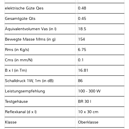
elektrische Güte Qes
0.48
Gesamtgüte Qts
0.45
Äquivalentvolumen Vas (in l)
18.5
Bewegte Masse Mms (in g)
154
Rms (in Kg/s)
6.75
Cms (in mm/N)
0.1
B x I (in Tm)
16.81
Schalldruck 1W, 1m (in dB)
86
Leistungsempfehlung
100 - 300 W
Testgehäuse
BR 30 l
Reflexkanal (d x l)
10 x 30 cm
Klasse
Oberklasse