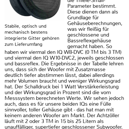
die Thiele-Small-
Parameter bestimmt.
Diese dienen dann als
Grundlage für
Gehäuseberechnungen,
Stabile, optisch und
was wir fleißig für
mechanisch bestens
geschlossene und
integrierte Gitter gehören
Bassreflexgehäuse
zum Lieferumfang
gemacht haben. So
haben wir viermal den IQ W8-DVC (0 TM bis 3 TM)
und viermal den IQ W10-DVC2, jeweils geschlossen
und bassreflex. Die Ergebnisse in der Tabelle lehren
uns, dass sich der Woofer mit Zusatzmasse
deutlich tiefer abstimmen lässt, dabei allerdings
mehr Volumen braucht und weniger Wirkungsgrad
hat. Der Schalldruck bei 1 Watt Verstärkerleistung
und der Wirkungsgrad in Prozent sind die vom
Messsystem berechneten Werte. Wir sehen jedoch
auch, dass es für unsere beiden IQs eine Fülle
sinnvoller, toller Gehäuse gibt - das hat man mit
keinem anderen Woofer am Markt. Der Achtzöller
läuft mit 2 oder 3 TM in 15 bis 25 Litern als
unauffälliger, supertiefer geschlossener Subwoofer.