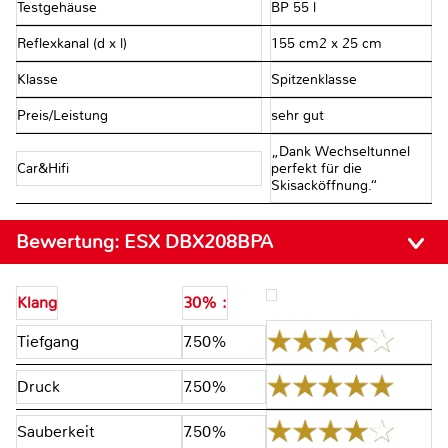
Testgehäuse
BP 55 l
Reflexkanal (d x l)
155 cm2 x 25 cm
Klasse
Spitzenklasse
Preis/Leistung
sehr gut
„Dank Wechseltunnel
Car&Hifi
perfekt für die
Skisacköffnung.“
Bewertung:
ESX DBX208BPA
Klang
30% :
Tiefgang
7.50%
Druck
7.50%
Sauberkeit
7.50%