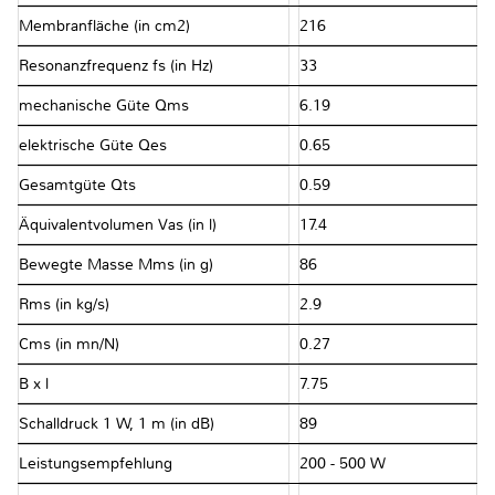
Membranfläche (in cm2)
216
Resonanzfrequenz fs (in Hz)
33
mechanische Güte Qms
6.19
elektrische Güte Qes
0.65
Gesamtgüte Qts
0.59
Äquivalentvolumen Vas (in l)
17.4
Bewegte Masse Mms (in g)
86
Rms (in kg/s)
2.9
Cms (in mn/N)
0.27
B x l
7.75
Schalldruck 1 W, 1 m (in dB)
89
Leistungsempfehlung
200 - 500 W