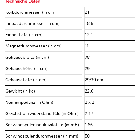
Technische Daten
Korbdurchmesser (in cm)
21
Einbaudurchmesser (in cm)
18,5
Einbautiefe (in cm)
12.1
Magnetdurchmesser (in cm)
11
Gehäusebreite (in cm)
78
Gehäusehöhe (in cm)
29
Gehäusetiefe (in cm)
29/39 cm
Gewicht (in kg)
22.6
Nennimpedanz (in Ohm)
2 x 2
Gleichstromwiderstand Rdc (in Ohm)
2.17
Schwingspuleninduktivität Le (in mH)
1.66
Schwingspulendurchmesser (in mm)
50