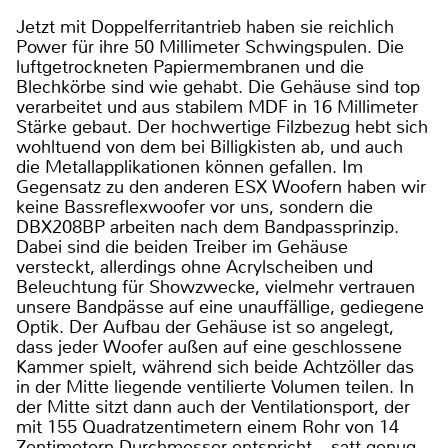
Jetzt mit Doppelferritantrieb haben sie reichlich
Power für ihre 50 Millimeter Schwingspulen. Die
luftgetrockneten Papiermembranen und die
Blechkörbe sind wie gehabt. Die Gehäuse sind top
verarbeitet und aus stabilem MDF in 16 Millimeter
Stärke gebaut. Der hochwertige Filzbezug hebt sich
wohltuend von dem bei Billigkisten ab, und auch
die Metallapplikationen können gefallen. Im
Gegensatz zu den anderen ESX Woofern haben wir
keine Bassreflexwoofer vor uns, sondern die
DBX208BP arbeiten nach dem Bandpassprinzip.
Dabei sind die beiden Treiber im Gehäuse
versteckt, allerdings ohne Acrylscheiben und
Beleuchtung für Showzwecke, vielmehr vertrauen
unsere Bandpässe auf eine unauffällige, gediegene
Optik. Der Aufbau der Gehäuse ist so angelegt,
dass jeder Woofer außen auf eine geschlossene
Kammer spielt, während sich beide Achtzöller das
in der Mitte liegende ventilierte Volumen teilen. In
der Mitte sitzt dann auch der Ventilationsport, der
mit 155 Quadratzentimetern einem Rohr von 14
Zentimetern Durchmesser entspricht – satt genug