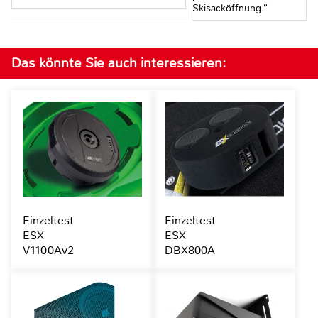
Skisacköffnung.“
Das könnte Sie auch interessieren:
Einzeltest
Einzeltest
ESX
ESX
V1100Av2
DBX800A