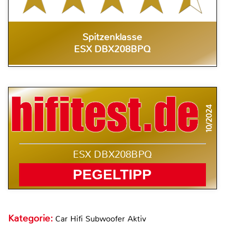
Spitzenklasse
ESX DBX208BPQ
10/2024
ESX DBX208BPQ
PEGELTIPP
Kategorie:
Car Hifi Subwoofer Aktiv