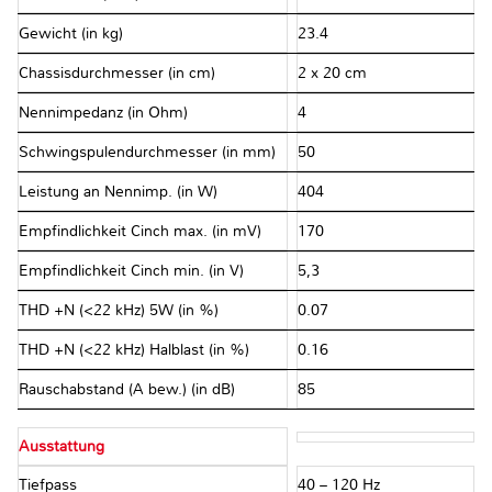
Gewicht (in kg)
23.4
Chassisdurchmesser (in cm)
2 x 20 cm
Nennimpedanz (in Ohm)
4
Schwingspulendurchmesser (in mm)
50
Leistung an Nennimp. (in W)
404
Empfindlichkeit Cinch max. (in mV)
170
Empfindlichkeit Cinch min. (in V)
5,3
THD +N (<22 kHz) 5W (in %)
0.07
THD +N (<22 kHz) Halblast (in %)
0.16
Rauschabstand (A bew.) (in dB)
85
Ausstattung
Tiefpass
40 – 120 Hz