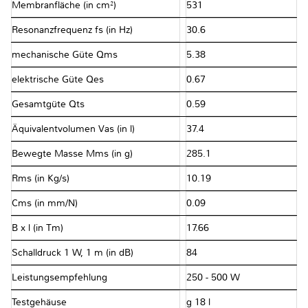
Membranfläche (in cm²)
531
Resonanzfrequenz fs (in Hz)
30.6
mechanische Güte Qms
5.38
elektrische Güte Qes
0.67
Gesamtgüte Qts
0.59
Äquivalentvolumen Vas (in l)
37.4
Bewegte Masse Mms (in g)
285.1
Rms (in Kg/s)
10.19
Cms (in mm/N)
0.09
B x l (in Tm)
17.66
Schalldruck 1 W, 1 m (in dB)
84
Leistungsempfehlung
250 - 500 W
Testgehäuse
g 18 l