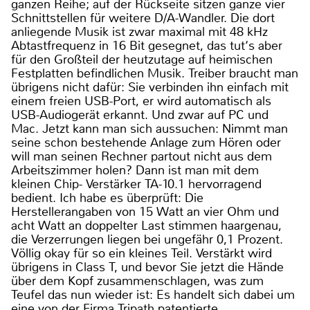
ganzen Reihe; auf der Rückseite sitzen ganze vier
Schnittstellen für weitere D/A-Wandler. Die dort
anliegende Musik ist zwar maximal mit 48 kHz
Abtastfrequenz in 16 Bit gesegnet, das tut‘s aber
für den Großteil der heutzutage auf heimischen
Festplatten befindlichen Musik. Treiber braucht man
übrigens nicht dafür: Sie verbinden ihn einfach mit
einem freien USB-Port, er wird automatisch als
USB-Audiogerät erkannt. Und zwar auf PC und
Mac. Jetzt kann man sich aussuchen: Nimmt man
seine schon bestehende Anlage zum Hören oder
will man seinen Rechner partout nicht aus dem
Arbeitszimmer holen? Dann ist man mit dem
kleinen Chip- Verstärker TA-10.1 hervorragend
bedient. Ich habe es überprüft: Die
Herstellerangaben von 15 Watt an vier Ohm und
acht Watt an doppelter Last stimmen haargenau,
die Verzerrungen liegen bei ungefähr 0,1 Prozent.
Völlig okay für so ein kleines Teil. Verstärkt wird
übrigens in Class T, und bevor Sie jetzt die Hände
über dem Kopf zusammenschlagen, was zum
Teufel das nun wieder ist: Es handelt sich dabei um
eine von der Firma Tripath patentierte