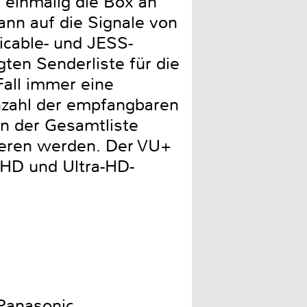
t einmalig die Box an
nn auf die Signale von
nicable- und JESS-
gten Senderliste für die
Fall immer eine
nzahl der empfangbaren
in der Gesamtliste
tieren werden. Der VU+
 HD und Ultra-HD-
Panasonic