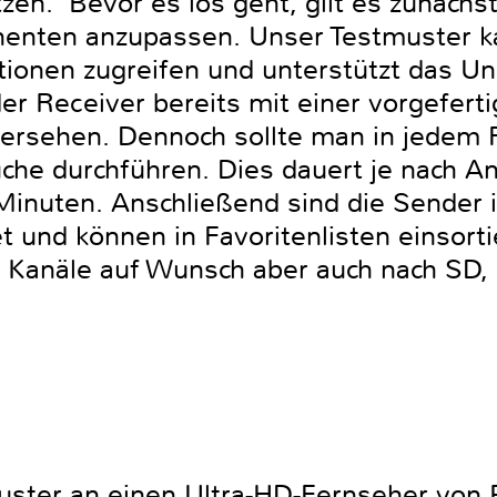
zen. Bevor es los geht, gilt es zunächs
enten anzupassen. Unser Testmuster ka
itionen zugreifen und unterstützt das U
der Receiver bereits mit einer vorgeferti
 versehen. Dennoch sollte man in jedem 
che durchführen. Dies dauert je nach A
Minuten. Anschließend sind die Sender 
t und können in Favoritenlisten einsor
en Kanäle auf Wunsch aber auch nach SD,
uster an einen Ultra-HD-Fernseher von 