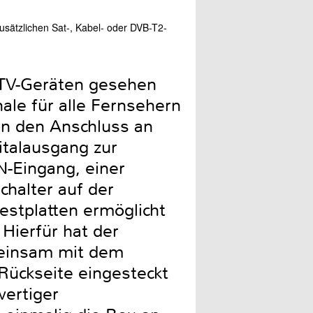
zusätzlichen Sat-, Kabel- oder DVB-T2-
Die schicke Fernbedienung 
n TV-Geräten gesehen
ale für alle Fernsehern
in den Anschluss an
italausgang zur
-Eingang, einer
halter auf der
estplatten ermöglicht
 Hierfür hat der
meinsam mit dem
Rückseite eingesteckt
wertiger