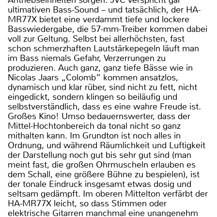
Antriebseinheiten sorgen. JVC verspricht gar
ultimativen Bass-Sound – und tatsächlich, der HA-
MR77X bietet eine verdammt tiefe und lockere
Basswiedergabe, die 57-mm-Treiber kommen dabei
voll zur Geltung. Selbst bei allerhöchsten, fast
schon schmerzhaften Lautstärkepegeln läuft man
im Bass niemals Gefahr, Verzerrungen zu
produzieren. Auch ganz, ganz tiefe Bässe wie in
Nicolas Jaars „Colomb“ kommen ansatzlos,
dynamisch und klar rüber, sind nicht zu fett, nicht
eingedickt, sondern klingen so beiläufig und
selbstverständlich, dass es eine wahre Freude ist.
Großes Kino! Umso bedauernswerter, dass der
Mittel-Hochtonbereich da tonal nicht so ganz
mithalten kann. Im Grundton ist noch alles in
Ordnung, und während Räumlichkeit und Luftigkeit
der Darstellung noch gut bis sehr gut sind (man
meint fast, die großen Ohrmuscheln erlauben es
dem Schall, eine größere Bühne zu bespielen), ist
der tonale Eindruck insgesamt etwas dosig und
seltsam gedämpft. Im oberen Mittelton verfärbt der
HA-MR77X leicht, so dass Stimmen oder
elektrische Gitarren manchmal eine unangenehm