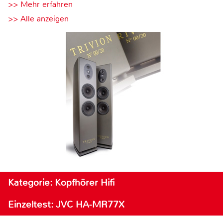
>> Mehr erfahren
>> Alle anzeigen
Kategorie: Kopfhörer Hifi
Einzeltest: JVC HA-MR77X