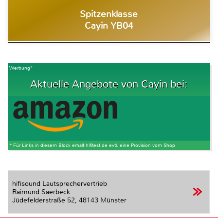
Spitzenklasse
Cayin YB04
Werbung*
Aktuelle Angebote von Cayin bei:
* Für Links in diesem Block erhält hifitest.de evtl. eine Provision vom Shop
hifisound Lautsprechervertrieb
Raimund Saerbeck
Jüdefelderstraße 52,
48143 Münster