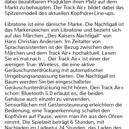
dabei bezahlbaren Produkten ihren Platz auf dem
Markt zu behaupten. Der Track Air+ bildet dabei das
Spitzenmodell des aktuellen Kopfhörer-Line-ups.
Libratone ist eine dänische Marke. Die Nachtigall ist
das Markenzeichen von Libratone und bezieht sich
auf das Märchen „Des Kaisers Nachtigall“ von
Hans Christian Andersen. Im Zeitalter von
Sprachassistenten ist der Bezug zwischen dem
Märchen und dem Track Air+ hochaktuell. Lesen
Sie es mal nach ... Der Track Air+ ist einer der
wenigen True- Wireless, die eine aktive
Geräuschunterdrückung mit automatischer
Umgebungsanpassung bieten. Die Nachtigall im
Baum werden Sie bei eingeschalteter
Geräuschunterdrückung nicht hören. Den Track Air+
schon: Bluetooth 5.0 erlaubt es, die beiden
Gehäuse auch einzeln zu verwenden,
Sensorflächen mit Gestensteureung erleichtern die
Bedienung, eine Trageerkennung schaltet den
Kopfhörer auf Pause, wenn man ihn aus den Ohren
nimmt. Die Spielzeit beträgt 6 Stunden, mit
Nachladen im Ladeetui 24 Stunden, das Laden des