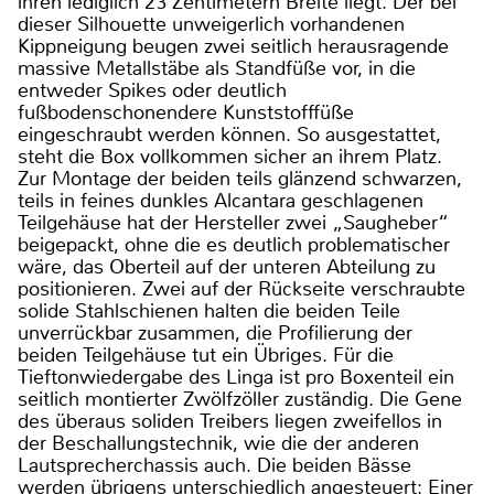
ihren lediglich 23 Zentimetern Breite liegt. Der bei
dieser Silhouette unweigerlich vorhandenen
Kippneigung beugen zwei seitlich herausragende
massive Metallstäbe als Standfüße vor, in die
entweder Spikes oder deutlich
fußbodenschonendere Kunststofffüße
eingeschraubt werden können. So ausgestattet,
steht die Box vollkommen sicher an ihrem Platz.
Zur Montage der beiden teils glänzend schwarzen,
teils in feines dunkles Alcantara geschlagenen
Teilgehäuse hat der Hersteller zwei „Saugheber“
beigepackt, ohne die es deutlich problematischer
wäre, das Oberteil auf der unteren Abteilung zu
positionieren. Zwei auf der Rückseite verschraubte
solide Stahlschienen halten die beiden Teile
unverrückbar zusammen, die Profilierung der
beiden Teilgehäuse tut ein Übriges. Für die
Tieftonwiedergabe des Linga ist pro Boxenteil ein
seitlich montierter Zwölfzöller zuständig. Die Gene
des überaus soliden Treibers liegen zweifellos in
der Beschallungstechnik, wie die der anderen
Lautsprecherchassis auch. Die beiden Bässe
werden übrigens unterschiedlich angesteuert: Einer