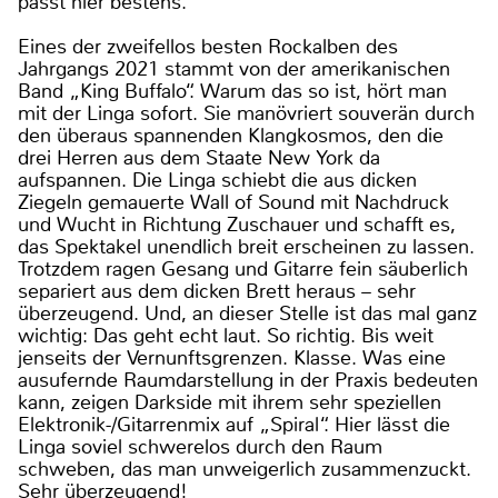
passt hier bestens.
Eines der zweifellos besten Rockalben des
Jahrgangs 2021 stammt von der amerikanischen
Band „King Buffalo“. Warum das so ist, hört man
mit der Linga sofort. Sie manövriert souverän durch
den überaus spannenden Klangkosmos, den die
drei Herren aus dem Staate New York da
aufspannen. Die Linga schiebt die aus dicken
Ziegeln gemauerte Wall of Sound mit Nachdruck
und Wucht in Richtung Zuschauer und schafft es,
das Spektakel unendlich breit erscheinen zu lassen.
Trotzdem ragen Gesang und Gitarre fein säuberlich
separiert aus dem dicken Brett heraus – sehr
überzeugend. Und, an dieser Stelle ist das mal ganz
wichtig: Das geht echt laut. So richtig. Bis weit
jenseits der Vernunftsgrenzen. Klasse. Was eine
ausufernde Raumdarstellung in der Praxis bedeuten
kann, zeigen Darkside mit ihrem sehr speziellen
Elektronik-/Gitarrenmix auf „Spiral“. Hier lässt die
Linga soviel schwerelos durch den Raum
schweben, das man unweigerlich zusammenzuckt.
Sehr überzeugend!