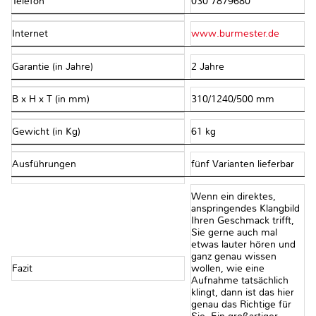
Telefon
030 7879680
Internet
www.burmester.de
Garantie (in Jahre)
2 Jahre
B x H x T (in mm)
310/1240/500 mm
Gewicht (in Kg)
61 kg
Ausführungen
fünf Varianten lieferbar
Wenn ein direktes,
anspringendes Klangbild
Ihren Geschmack trifft,
Sie gerne auch mal
etwas lauter hören und
ganz genau wissen
Fazit
wollen, wie eine
Aufnahme tatsächlich
klingt, dann ist das hier
genau das Richtige für