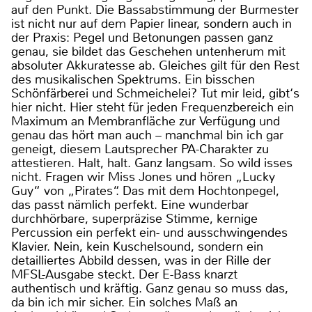
auf den Punkt. Die Bassabstimmung der Burmester
ist nicht nur auf dem Papier linear, sondern auch in
der Praxis: Pegel und Betonungen passen ganz
genau, sie bildet das Geschehen untenherum mit
absoluter Akkuratesse ab. Gleiches gilt für den Rest
des musikalischen Spektrums. Ein bisschen
Schönfärberei und Schmeichelei? Tut mir leid, gibt‘s
hier nicht. Hier steht für jeden Frequenzbereich ein
Maximum an Membranfläche zur Verfügung und
genau das hört man auch – manchmal bin ich gar
geneigt, diesem Lautsprecher PA-Charakter zu
attestieren. Halt, halt. Ganz langsam. So wild isses
nicht. Fragen wir Miss Jones und hören „Lucky
Guy“ von „Pirates“. Das mit dem Hochtonpegel,
das passt nämlich perfekt. Eine wunderbar
durchhörbare, superpräzise Stimme, kernige
Percussion ein perfekt ein- und ausschwingendes
Klavier. Nein, kein Kuschelsound, sondern ein
detailliertes Abbild dessen, was in der Rille der
MFSL-Ausgabe steckt. Der E-Bass knarzt
authentisch und kräftig. Ganz genau so muss das,
da bin ich mir sicher. Ein solches Maß an