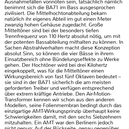
Ausnahmefällen vonnöten sein, tatsächlich nämlich
benimmt sich die BA71 im Bass ausgesprochen
zivilisiert. Die Mittelhochtonabteilung bekam
natürlich ihr eigenes Abteil im gut einen Meter
zwanzig hohen Gehäuse zugedacht. Große
Mitteltöner sind bei der besonders tiefen
Trennfrequenz von 110 Hertz absolut nötig, um mit
der potenten Bassabteilung mithalten zu können. In
Sachen Abstrahlverhalten macht diese Konzeption
absolut Sinn, so können die vier Bässe in ihrem
Einsatzbereich ohne Bündelungseffekte zu Werke
gehen. Der Hochtöner wird bei drei Kilohertz
eingekoppelt, was für die Mitteltöner einen
Wirkungsbereich von fast fünf Oktaven bedeutet –
sie sind in der BA71 sicherlich die am meisten
geforderten Treiber und verfügen entsprechend
über extrem kräftige Antriebe. Den Air-Motion-
Transformer kennen wir schon aus den anderen
Modellen, seine Folienmembran bedingt durch das
einzigartige AMT-Wirkungsprinzip überhaupt keine
Schwierigkeiten damit, mit den sechs Siebzehnern
mitzuhalten. Ein AMT war den Berlinern jedoch
nicht genug: Auf der Rückseite, genau gegenüber