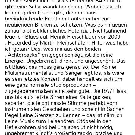
für sich selbst klären. Was es bei der BA71 nicht
gibt: eine Schallwandabdeckung. Wobei es auch
keinen guten Grund gibt, die durchaus
beeindruckende Front der Lautsprecher vor
neugierigen Blicken zu schützen. Was es hingegen
zuhauf gibt ist klangliches Potenzial. Nichtsahnend
lege ich Blues auf. Henrik Freischlader von 2009,
„Recorded by Martin Meinschäfer“. Hilfe, was habe
ich getan? Das, was mir aus den beiden
„Achterpacks“ entgegenschlägt, ist die reine
Energie. Ungebremst, direkt und ungeschönt. Das
ist Blues, das muss ganz genau so. Der Kölner
Multiinstrumentalist und Sänger legt los, als wäre
es sein letztes Konzert, dabei handelt es sich um
eine ganz normale Studioproduktion –
zugegebenermaßen eine sehr gute. Die BA71 lässt
uns bis aufs letzte Sirren einer Saite gucken,
separiert die leicht nasale Stimme perfekt vom
instrumentalen Geschehen und scheint in Sachen
Pegel keine Grenzen zu kennen – das ist nämlich
keine Musik zum Leisehören. Stöpsel in den
Reflexrohren sind bei uns absolut nicht nötig,
ungebremst klingt‘s großartig zackig, präzise und